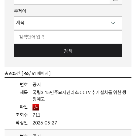
주제어
검색
총
605
건 [
46
/ 61 페이지 ]
번호
공지
제목
국립3.15민주묘지관리소 CCTV 추가설치를 위한 행
정예고
파일
조회수
711
작성일
2026-05-27