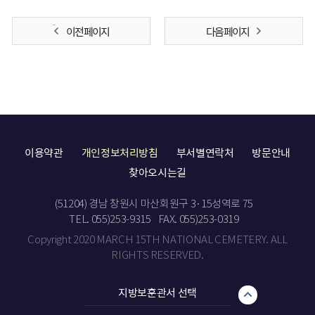
이전 페이지
다음 페이지
이용약관
개인정보처리방침
부서별연락처
방문안내
찾아오시는길
(51204) 경남 창원시 마산회원구 3·15성역로 75
TEL. 055)253-9315
FAX. 055)253-0319
Copyright 2020 MARCH 15TH NATIONAL CEMETERY. ALL
RIGHTS RESERVED.
지방보훈관서 선택