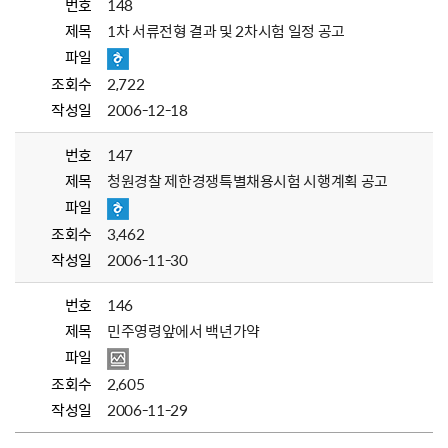
번호
148
제목
1차 서류전형 결과 및 2차시험 일정 공고
파일
조회수
2,722
작성일
2006-12-18
번호
147
제목
청원경찰 제한경쟁특별채용시험 시행계획 공고
파일
조회수
3,462
작성일
2006-11-30
번호
146
제목
민주영령앞에서 백년가약
파일
조회수
2,605
작성일
2006-11-29