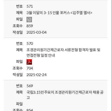
번호
571
제목
3월 이달의 3·15 인물 포커스 <김주열 열사>
파일
조회수
859
작성일
2025-03-04
번호
570
제목
조경관리원기간제근로자 서류전형 합격자 발표 및
면접전형 일정 안내
파일
조회수
704
작성일
2025-02-24
번호
569
제목
국립3.15민주묘지 조경관리원기간제근로자 채용 공
고
파일
조회수
854