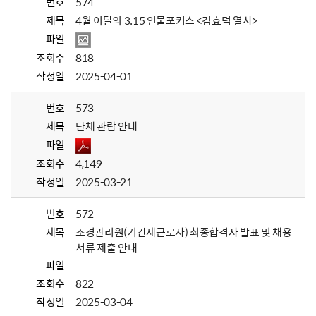
번호
574
제목
4월 이달의 3.15 인물포커스 <김효덕 열사>
파일
조회수
818
작성일
2025-04-01
번호
573
제목
단체 관람 안내
파일
조회수
4,149
작성일
2025-03-21
번호
572
제목
조경관리원(기간제근로자) 최종합격자 발표 및 채용
서류 제출 안내
파일
조회수
822
작성일
2025-03-04