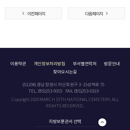
이전 페이지
다음 페이지
이용약관
개인정보처리방침
부서별연락처
방문안내
찾아오시는길
(51204) 경남 창원시 마산회원구 3·15성역로 75
TEL. 055)253-9315
FAX. 055)253-0319
Copyright 2020 MARCH 15TH NATIONAL CEMETERY. ALL
RIGHTS RESERVED.
지방보훈관서 선택