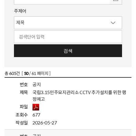
주제어
검색
총
605
건 [
50
/ 61 페이지 ]
번호
공지
제목
국립3.15민주묘지관리소 CCTV 추가설치를 위한 행
정예고
파일
조회수
677
작성일
2026-05-27