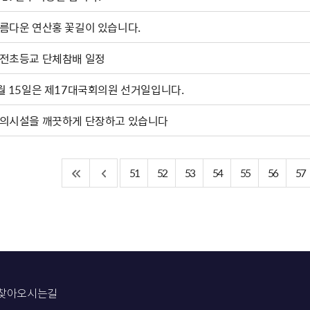
름다운 연산홍 꽃길이 있습니다.
전초등교 단체참배 일정
월 15일은 제17대국회의원 선거일입니다.
의시설을 깨끗하게 단장하고 있습니다
51
52
53
54
55
56
57
찾아오시는길