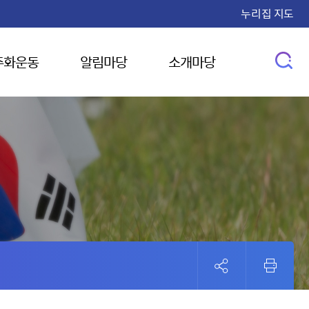
누리집 지도
주화운동
알림마당
소개마당