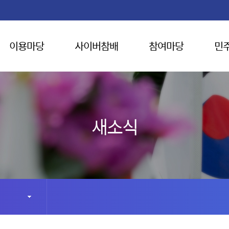
이용마당
사이버참배
참여마당
민
새소식