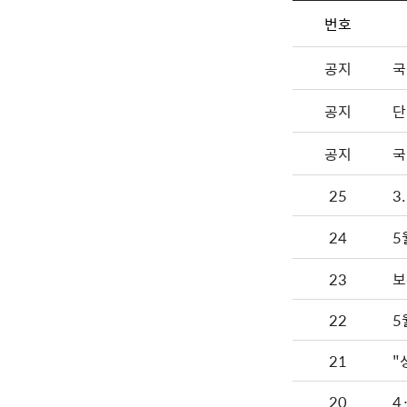
번호
공지
국
공지
단
공지
국
25
3
24
5
23
보
22
5
21
"
20
4