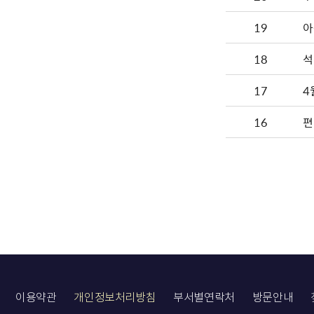
19
아
18
석
17
4
16
편
이용약관
개인정보처리방침
부서별연락처
방문안내