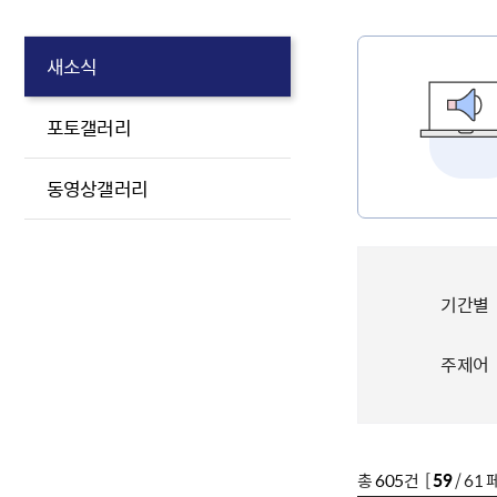
새소식
포토갤러리
동영상갤러리
기간별
주제어
총
605
건 [
59
/ 61 