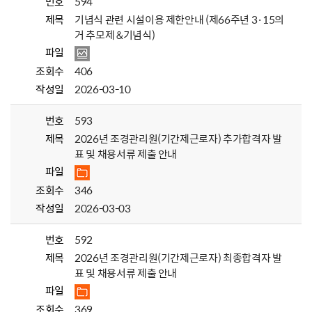
번호
594
제목
기념식 관련 시설이용 제한안내 (제66주년 3·15의
거 추모제 &기념식)
파일
조회수
406
작성일
2026-03-10
번호
593
제목
2026년 조경관리원(기간제근로자) 추가합격자 발
표 및 채용서류 제출 안내
파일
조회수
346
작성일
2026-03-03
번호
592
제목
2026년 조경관리원(기간제근로자) 최종합격자 발
표 및 채용서류 제출 안내
파일
조회수
369