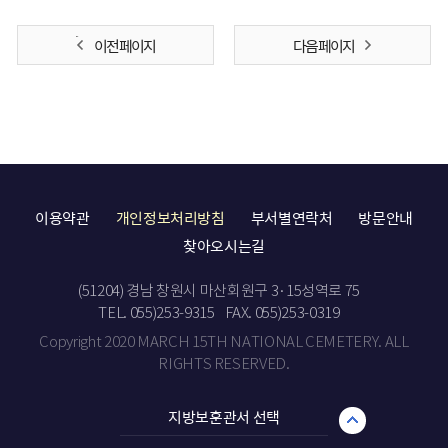
이전 페이지
다음 페이지
이용약관
개인정보처리방침
부서별연락처
방문안내
찾아오시는길
(51204) 경남 창원시 마산회원구 3·15성역로 75
TEL. 055)253-9315
FAX. 055)253-0319
Copyright 2020 MARCH 15TH NATIONAL CEMETERY. ALL
RIGHTS RESERVED.
지방보훈관서 선택