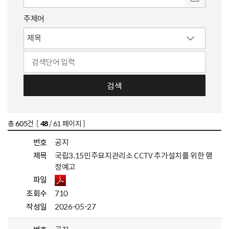
주제어
검색
총
605
건 [
48
/ 61 페이지 ]
번호
공지
제목
국립3.15민주묘지관리소 CCTV 추가설치를 위한 행
정예고
파일
조회수
710
작성일
2026-05-27