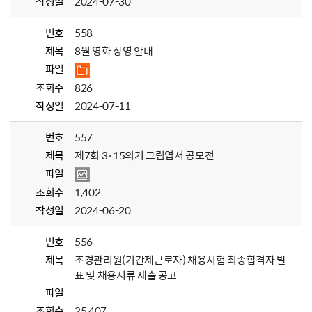
작성일
2024-07-30
번호
558
제목
8월 영화 상영 안내
파일
조회수
826
작성일
2024-07-11
번호
557
제목
제7회 3·15의거 그림엽서 공모전
파일
조회수
1,402
작성일
2024-06-20
번호
556
제목
조경관리원(기간제근로자) 채용시험 최종합격자 발
표 및 채용서류 제출 공고
파일
조회수
25,407