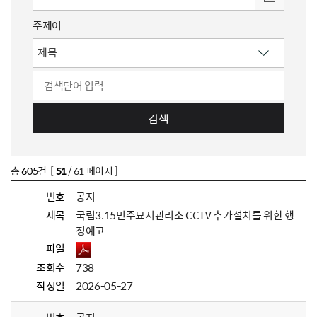
주제어
검색
총
605
건 [
51
/ 61 페이지 ]
번호
공지
제목
국립3.15민주묘지관리소 CCTV 추가설치를 위한 행
정예고
파일
조회수
738
작성일
2026-05-27