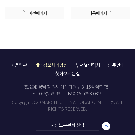
이전 페이지
다음 페이지
이용약관
개인정보처리방침
부서별연락처
방문안내
찾아오시는길
(51204) 경남 창원시 마산회원구 3·15성역로 75
TEL. 055)253-9315
FAX. 055)253-0319
Copyright 2020 MARCH 15TH NATIONAL CEMETERY. ALL
RIGHTS RESERVED.
지방보훈관서 선택