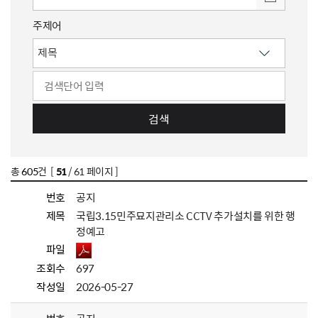
주제어
검색
총
605
건 [
51
/ 61 페이지 ]
번호
공지
제목
국립3.15민주묘지관리소 CCTV 추가설치를 위한 행
정예고
파일
조회수
697
작성일
2026-05-27