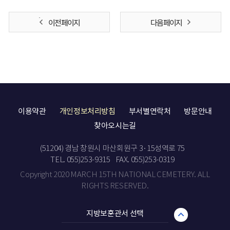
이전 페이지
다음 페이지
이용약관
개인정보처리방침
부서별연락처
방문안내
찾아오시는길
(51204) 경남 창원시 마산회원구 3·15성역로 75
TEL. 055)253-9315
FAX. 055)253-0319
Copyright 2020 MARCH 15TH NATIONAL CEMETERY. ALL
RIGHTS RESERVED.
지방보훈관서 선택