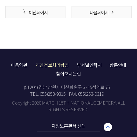
이전 페이지
다음 페이지
이용약관
개인정보처리방침
부서별연락처
방문안내
찾아오시는길
(51204) 경남 창원시 마산회원구 3·15성역로 75
TEL. 055)253-9315
FAX. 055)253-0319
Copyright 2020 MARCH 15TH NATIONAL CEMETERY. ALL
RIGHTS RESERVED.
지방보훈관서 선택