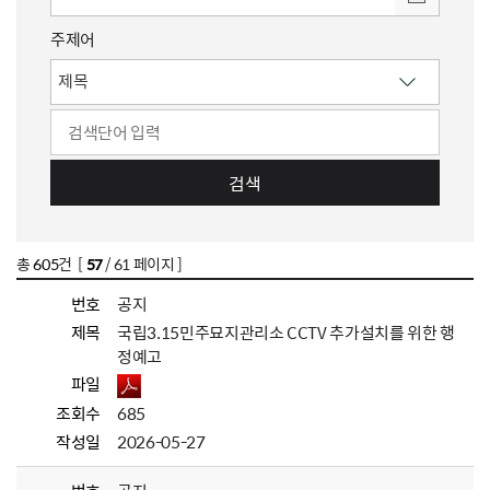
주제어
검색
총
605
건 [
57
/ 61 페이지 ]
번호
공지
제목
국립3.15민주묘지관리소 CCTV 추가설치를 위한 행
정예고
파일
조회수
685
작성일
2026-05-27