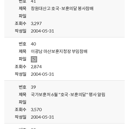
번호
41
제목
창원대산고 호국·보훈의달 봉사참배
파일
조회수
3,297
작성일
2004-05-31
번호
40
제목
이광남 마산보훈지청장 부임참배
파일
조회수
2,874
작성일
2004-05-31
번호
39
제목
국가보훈처 6월 "호국·보훈의달" 행사 알림
파일
조회수
3,570
작성일
2004-05-31