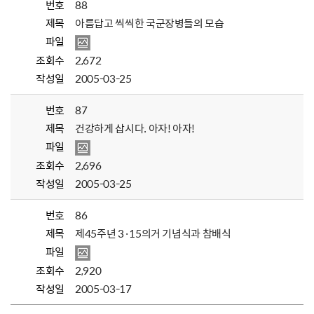
번호
88
제목
아름답고 씩씩한 국군장병들의 모습
파일
조회수
2,672
작성일
2005-03-25
번호
87
제목
건강하게 삽시다. 아자! 아자!
파일
조회수
2,696
작성일
2005-03-25
번호
86
제목
제45주년 3·15의거 기념식과 참배식
파일
조회수
2,920
작성일
2005-03-17