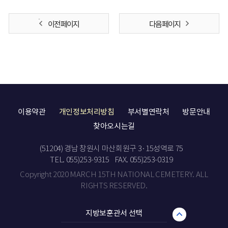
이전 페이지
다음 페이지
이용약관
개인정보처리방침
부서별연락처
방문안내
찾아오시는길
(51204) 경남 창원시 마산회원구 3·15성역로 75
TEL. 055)253-9315
FAX. 055)253-0319
Copyright 2020 MARCH 15TH NATIONAL CEMETERY. ALL
RIGHTS RESERVED.
지방보훈관서 선택