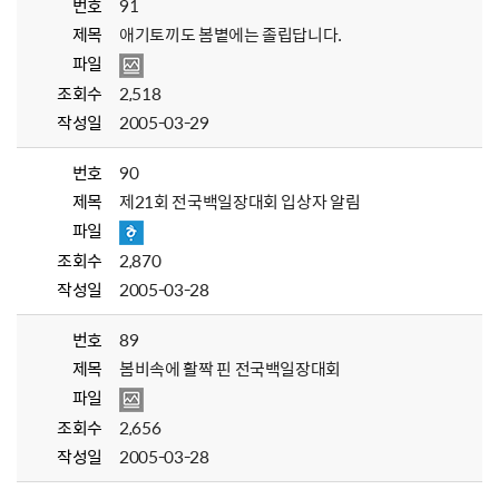
번호
91
제목
애기토끼도 봄볕에는 졸립답니다.
파일
조회수
2,518
작성일
2005-03-29
번호
90
제목
제21회 전국백일장대회 입상자 알림
파일
조회수
2,870
작성일
2005-03-28
번호
89
제목
봄비속에 활짝 핀 전국백일장대회
파일
조회수
2,656
작성일
2005-03-28