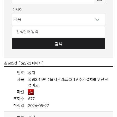
주제어
검색
총
605
건 [
52
/ 61 페이지 ]
번호
공지
제목
국립3.15민주묘지관리소 CCTV 추가설치를 위한 행
정예고
파일
조회수
677
작성일
2026-05-27