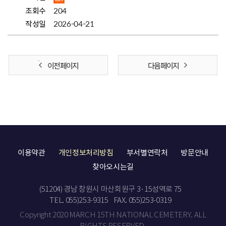
조회수
204
작성일
2026-04-21
이전 페이지
다음 페이지
이용약관
개인정보처리방침
부서별연락처
방문안내
찾아오시는길
(51204) 경남 창원시 마산회원구 3·15성역로 75
TEL. 055)253-9315
FAX. 055)253-0319
Copyright 2020 MARCH 15TH NATIONAL CEMETERY. ALL
RIGHTS RESERVED.