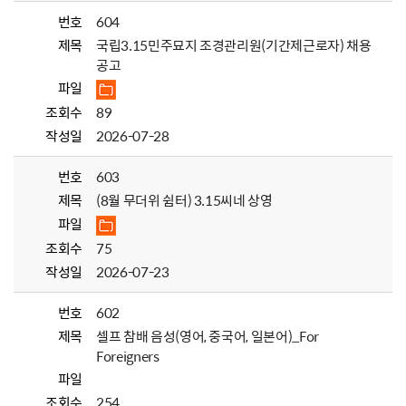
번호
604
제목
국립3.15민주묘지 조경관리원(기간제근로자) 채용
공고
파일
조회수
89
작성일
2026-07-28
번호
603
제목
(8월 무더위 쉼터) 3.15씨네 상영
파일
조회수
75
작성일
2026-07-23
번호
602
제목
셀프 참배 음성(영어, 중국어, 일본어)_For
Foreigners
파일
조회수
254