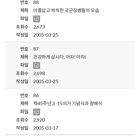
번호
88
제목
아름답고 씩씩한 국군장병들의 모습
파일
조회수
2,673
작성일
2005-03-25
번호
87
제목
건강하게 삽시다. 아자! 아자!
파일
조회수
2,698
작성일
2005-03-25
번호
86
제목
제45주년 3·15의거 기념식과 참배식
파일
조회수
2,920
작성일
2005-03-17