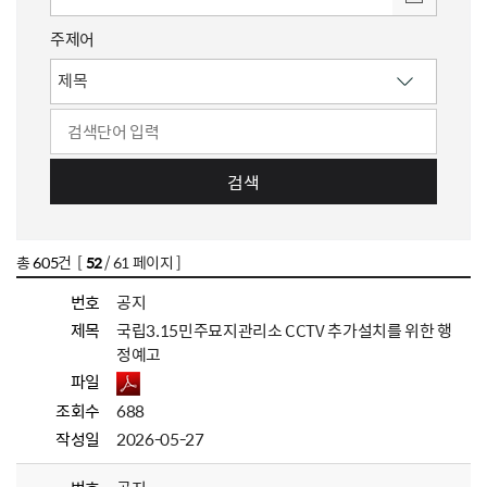
주제어
검색
총
605
건 [
52
/ 61 페이지 ]
번호
공지
제목
국립3.15민주묘지관리소 CCTV 추가설치를 위한 행
정예고
파일
조회수
688
작성일
2026-05-27