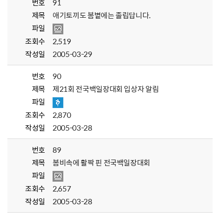
번호
91
제목
애기토끼도 봄볕에는 졸립답니다.
파일
조회수
2,519
작성일
2005-03-29
번호
90
제목
제21회 전국백일장대회 입상자 알림
파일
조회수
2,870
작성일
2005-03-28
번호
89
제목
봄비속에 활짝 핀 전국백일장대회
파일
조회수
2,657
작성일
2005-03-28