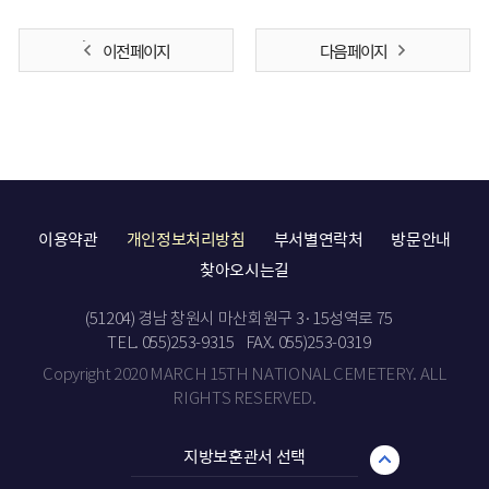
이전 페이지
다음 페이지
이용약관
개인정보처리방침
부서별연락처
방문안내
찾아오시는길
(51204) 경남 창원시 마산회원구 3·15성역로 75
TEL. 055)253-9315
FAX. 055)253-0319
Copyright 2020 MARCH 15TH NATIONAL CEMETERY. ALL
RIGHTS RESERVED.
지방보훈관서 선택