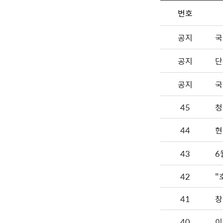
번호
공지
국
공지
단
공지
국
45
청
44
현
43
6
42
41
창
40
이