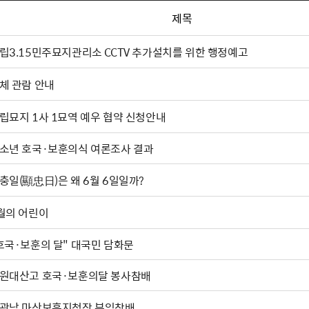
제목
립3.15민주묘지관리소 CCTV 추가설치를 위한 행정예고
체 관람 안내
립묘지 1사 1묘역 예우 협약 신청안내
소년 호국·보훈의식 여론조사 결과
충일(顯忠日)은 왜 6월 6일일까?
월의 어린이
"호국·보훈의 달" 대국민 담화문
원대산고 호국·보훈의달 봉사참배
광남 마산보훈지청장 부임참배