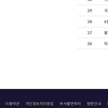
39
국
38
6
37
팔
36
마
이용약관
개인정보처리방침
부서별연락처
방문안내