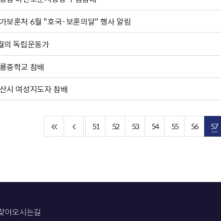
가보훈처 6월 "호국·보훈의달" 행사 알림
월의 독립운동가
룡중학교 참배
산시 여성지도자 참배
51
52
53
54
55
56
57
찾아오시는길