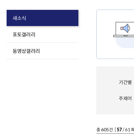
새소식
포토갤러리
동영상갤러리
기간별
주제어
총
605
건 [
57
/ 61 