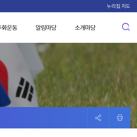
누리집 지도
주화운동
알림마당
소개마당