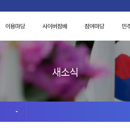
이용마당
사이버참배
참여마당
민
새소식