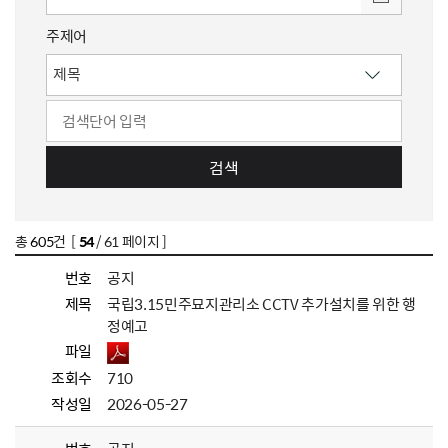
주제어
검색
총
605
건 [
54
/ 61 페이지 ]
번호
공지
제목
국립3.15민주묘지관리소 CCTV 추가설치를 위한 행
정예고
파일
조회수
710
작성일
2026-05-27