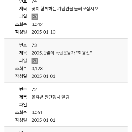
번호
74
제목
꽃이 함께하는 기념관을 둘러보십시오
파일
조회수
3,042
작성일
2005-01-10
번호
73
제목
2005. 1월의 독립운동가 "최용신"
파일
조회수
3,123
작성일
2005-01-01
번호
72
제목
을유년 원단행사 알림
파일
조회수
3,061
작성일
2005-01-01