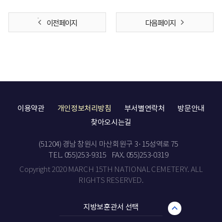
이전 페이지
다음 페이지
이용약관
개인정보처리방침
부서별연락처
방문안내
찾아오시는길
(51204) 경남 창원시 마산회원구 3·15성역로 75
TEL. 055)253-9315
FAX. 055)253-0319
Copyright 2020 MARCH 15TH NATIONAL CEMETERY. ALL
RIGHTS RESERVED.
지방보훈관서 선택