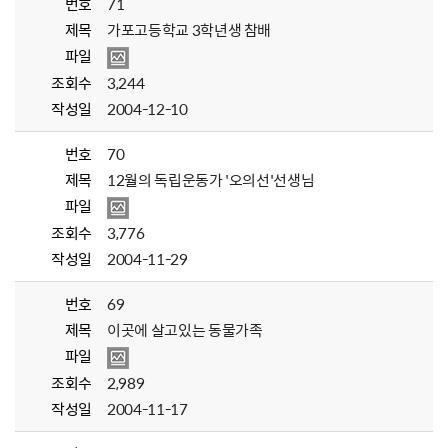
번호
71
제목
가포고등학교 3학년생 참배
파일
조회수
3,244
작성일
2004-12-10
번호
70
제목
12월의 독립운동가 '오의선'선생님
파일
조회수
3,776
작성일
2004-11-29
번호
69
제목
이곳에 살고있는 동물가족
파일
조회수
2,989
작성일
2004-11-17