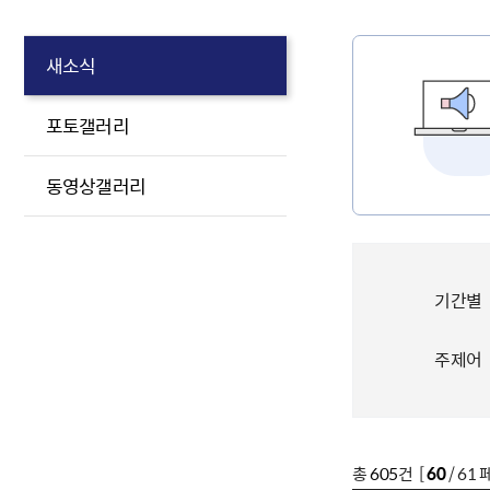
새소식
포토갤러리
동영상갤러리
기간별
주제어
총
605
건 [
60
/ 61 