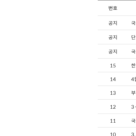
번호
공지
국
공지
단
공지
국
15
한
14
13
부
12
3
11
국
10
3