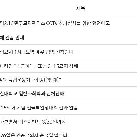
제목
립3.15민주묘지관리소 CCTV 추가설치를 위한 행정예고
체 관람 안내
립묘지 1사 1묘역 예우 협약 신청안내
나라당 "박근혜" 대표님 3·15묘지 참배
4월의 독립운동가 "이 강((李 剛)"
산대학교 일반사회학과 단체참배
·15의거 기념 전국백일장대회 결과 알림
가보훈처 퀴즈이벤트 3/30일까지
. 26일은 안중근의사 순국일 입니다.