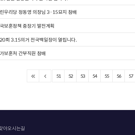
열린우리당 정동영 의장님 3·15묘지 참배
국보훈정책 중장기 발전계획
20회 3.15의거 전국백일장이 열립니다.
가보훈처 간부직원 참배
51
52
53
54
55
56
57
찾아오시는길