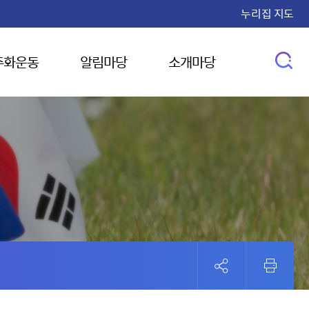
누리집 지도
주화운동
알림마당
소개마당