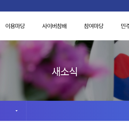
이용마당
사이버참배
참여마당
민
새소식