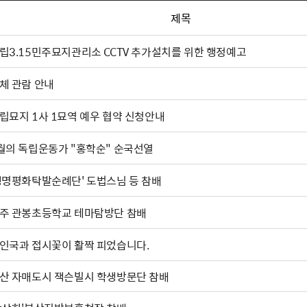
제목
립3.15민주묘지관리소 CCTV 추가설치를 위한 행정예고
체 관람 안내
립묘지 1사 1묘역 예우 협약 신청안내
월의 독립운동가 "홍학순" 순국선열
생명평화탁발순례단' 도법스님 등 참배
주 관봉초등학교 테마탐방단 참배
인국과 접시꽃이 활짝 피었습니다.
산 자매도시 잭슨빌시 학생방문단 참배