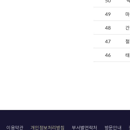
50
'
49
마
48
간
47
철
46
태
이용약관
개인정보처리방침
부서별연락처
방문안내