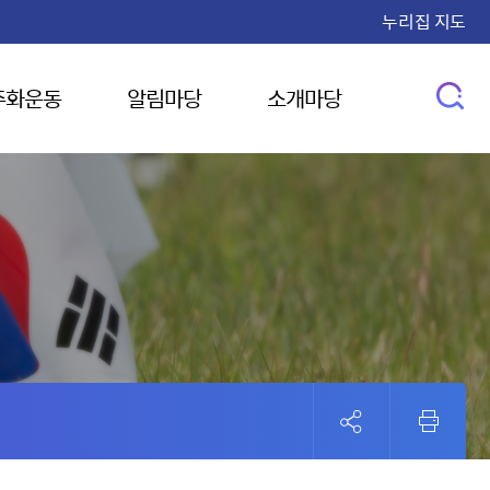
누리집 지도
주화운동
알림마당
소개마당