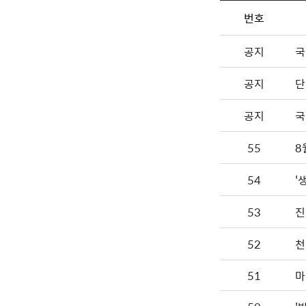
번호
공지
국
공지
단
공지
국
55
8
54
'
53
진
52
천
51
마