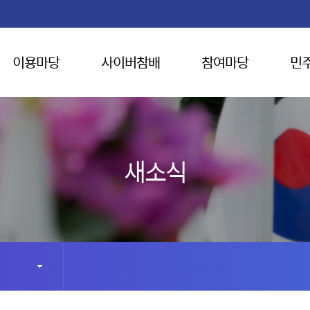
이용마당
사이버참배
참여마당
민
새소식