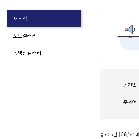
새소식
포토갤러리
동영상갤러리
기간별
주제어
총
605
건 [
56
/ 61 