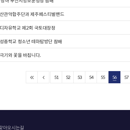
박상하'부산지방보훈청장 참배
산관악합주단과 제주페스티벌밴드
디자유학교 제2회 국토대장정
성중학교 청소년 테마탐방단 참배
극기와 꽃을 바칩니다.
51
52
53
54
55
56
57
찾아오시는길