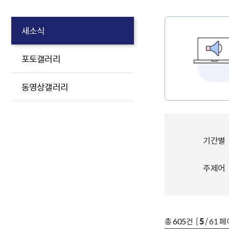
새소식
포토갤러리
동영상갤러리
기간별
주제어
총
605
건 [
5
/ 61 페