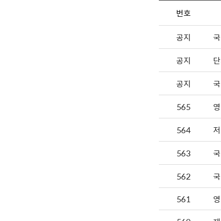
번호
공지
국
공지
단
공지
국
565
영
564
저
563
국
562
국
561
영