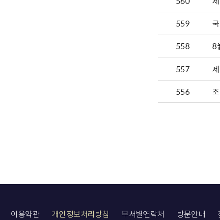
560
제
559
국
558
8
557
제
556
조
이용약관
개인정보처리방침
부서별연락처
방문안내