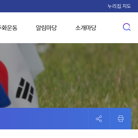
누리집 지도
주화운동
알림마당
소개마당