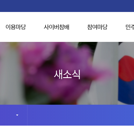
이용마당
사이버참배
참여마당
민
새소식