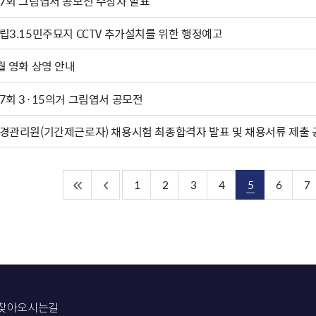
7회 그림엽서 공모전 수상자 발표
립3.15민주묘지 CCTV 추가설치를 위한 행정예고
월 영화 상영 안내
7회 3·15의거 그림엽서 공모전
경관리원(기간제근로자) 채용시험 최종합격자 발표 및 채용서류 제출 
1
2
3
4
5
6
7
찾아오시는길