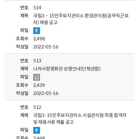
번호
514
제목
국립3˙15민주묘지관리소 환경관리원(공무직근로
자) 채용 공고
파일
조회수
2,498
작성일
2022-05-16
번호
513
제목
나라사랑영화관 상영안내(단체관람)
파일
조회수
2,439
작성일
2022-05-16
번호
512
제목
국립3·15민주묘지관리소 시설관리원 최종 합격자
및 채용서류 제출 공고
파일
조회수
2,468