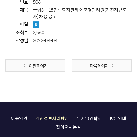
번호
506
제목
국립3˙15민주묘지관리소 조경관리원(기간제근로
자) 채용 공고
파일
조회수
2,560
작성일
2022-04-04
이전 페이지
다음 페이지
이용약관
개인정보처리방침
부서별연락처
방문안내
찾아오시는길