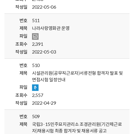
작성일
2022-05-06
번호
511
제목
나라사랑영화관 운영
파일
조회수
2,391
작성일
2022-05-03
번호
510
제목
시설관리원(공무직근로자)서류전형 합격자 발표 및
면접시험 일정안내
파일
조회수
2,557
작성일
2022-04-29
번호
509
제목
국립3·15민주묘지관리소 조경관리원(기간제근로
자)채용시험 최종 합겨자 및 채용서류 공고