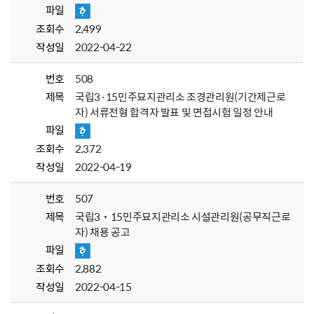
파일
조회수
2,499
작성일
2022-04-22
번호
508
제목
국립3·15민주묘지관리소 조경관리원(기간제근로
자) 서류전형 합격자 발표 및 면접시험 일정 안내
파일
조회수
2,372
작성일
2022-04-19
번호
507
제목
국립3˙15민주묘지관리소 시설관리원(공무직근로
자) 채용 공고
파일
조회수
2,882
작성일
2022-04-15