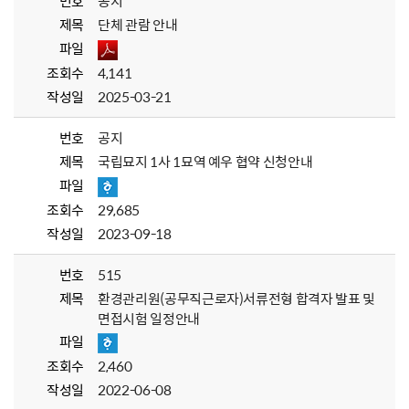
번호
공지
제목
단체 관람 안내
파일
조회수
4,141
작성일
2025-03-21
번호
공지
제목
국립묘지 1사 1묘역 예우 협약 신청안내
파일
조회수
29,685
작성일
2023-09-18
번호
515
제목
환경관리원(공무직근로자)서류전형 합격자 발표 및
면접시험 일정안내
파일
조회수
2,460
작성일
2022-06-08