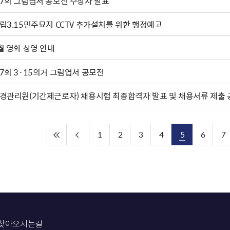
7회 그림엽서 공모전 수상자 발표
립3.15민주묘지 CCTV 추가설치를 위한 행정예고
월 영화 상영 안내
7회 3·15의거 그림엽서 공모전
경관리원(기간제근로자) 채용시험 최종합격자 발표 및 채용서류 제출 
1
2
3
4
5
6
7
찾아오시는길