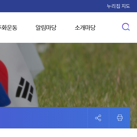
누리집 지도
주화운동
알림마당
소개마당