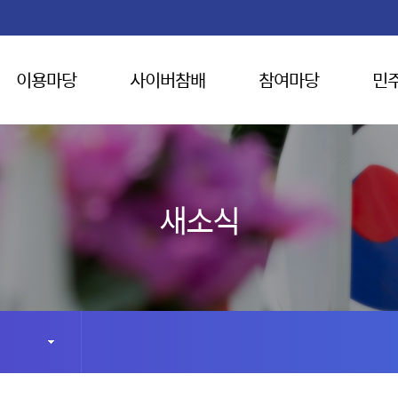
이용마당
사이버참배
참여마당
민
새소식