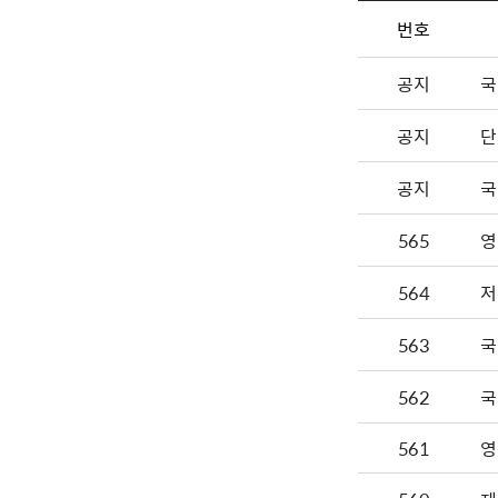
번호
공지
국
공지
단
공지
국
565
영
564
저
563
국
562
국
561
영