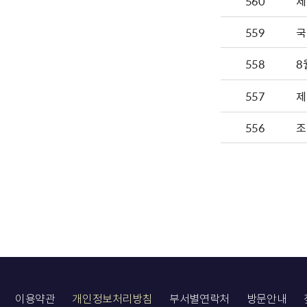
560
제
559
국
558
8
557
제
556
조
이용약관
개인정보처리방침
부서별연락처
방문안내