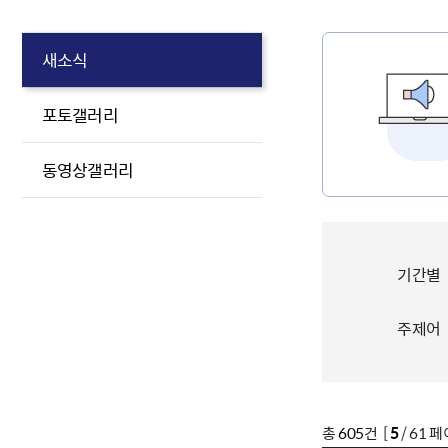
새소식
포토갤러리
동영상갤러리
기간별
주제어
총
605
건 [
5
/ 61 페