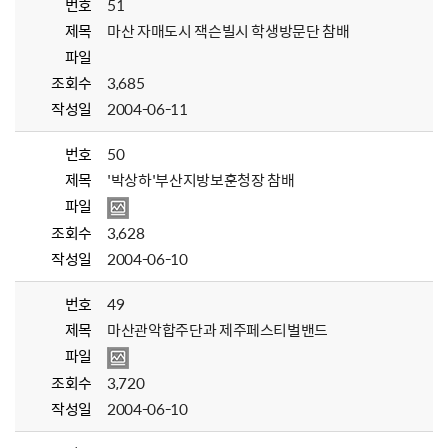
번호
51
제목
마산 자매도시 잭슨빌시 학생방문단 참배
파일
조회수
3,685
작성일
2004-06-11
번호
50
제목
'박상하'부산지방보훈청장 참배
파일
조회수
3,628
작성일
2004-06-10
번호
49
제목
마산관악합주단과 제주페스티벌밴드
파일
조회수
3,720
작성일
2004-06-10