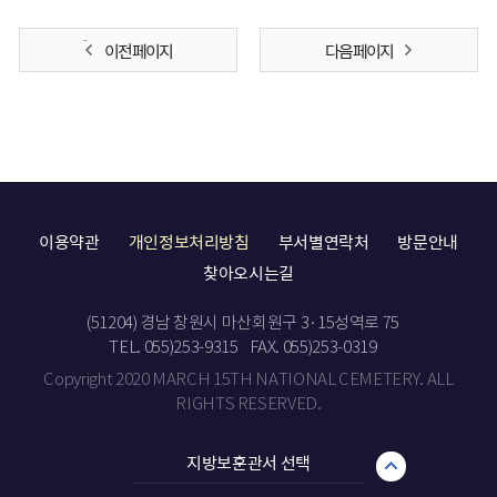
이전 페이지
다음 페이지
이용약관
개인정보처리방침
부서별연락처
방문안내
찾아오시는길
(51204) 경남 창원시 마산회원구 3·15성역로 75
TEL. 055)253-9315
FAX. 055)253-0319
Copyright 2020 MARCH 15TH NATIONAL CEMETERY. ALL
RIGHTS RESERVED.
지방보훈관서 선택