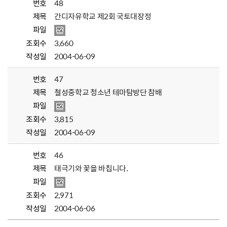
번호
48
제목
간디자유학교 제2회 국토대장정
파일
조회수
3,660
작성일
2004-06-09
번호
47
제목
철성중학교 청소년 테마탐방단 참배
파일
조회수
3,815
작성일
2004-06-09
번호
46
제목
태극기와 꽃을 바칩니다.
파일
조회수
2,971
작성일
2004-06-06