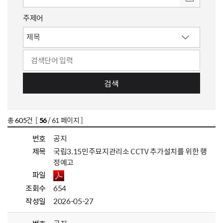
주제어
검색
총
605
건 [
56
/ 61 페이지 ]
번호
공지
제목
국립3.15민주묘지관리소 CCTV 추가설치를 위한 행
정예고
파일
조회수
654
작성일
2026-05-27