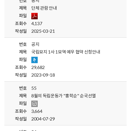
번호
공지
제목
단체 관람 안내
파일
조회수
4,137
작성일
2025-03-21
번호
공지
제목
국립묘지 1사 1묘역 예우 협약 신청안내
파일
조회수
29,682
작성일
2023-09-18
번호
55
제목
8월의 독립운동가 "홍학순" 순국선열
파일
조회수
3,664
작성일
2004-07-29