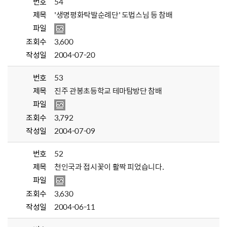
번호
54
제목
'생명평화탁발순례단' 도법스님 등 참배
파일
조회수
3,600
작성일
2004-07-20
번호
53
제목
진주 관봉초등학교 테마탐방단 참배
파일
조회수
3,792
작성일
2004-07-09
번호
52
제목
천인국과 접시꽃이 활짝 피었습니다.
파일
조회수
3,630
작성일
2004-06-11