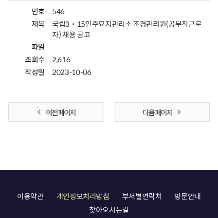
번호
546
제목
국립3˙15민주묘지관리소 조경관리원(공무직근로
자) 채용 공고
파일
조회수
2,616
작성일
2023-10-06
이전 페이지
다음 페이지
이용약관
개인정보처리방침
부서별연락처
방문안내
찾아오시는길