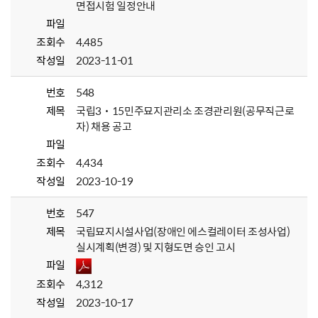
면접시험 일정안내
파일
조회수
4,485
작성일
2023-11-01
번호
548
제목
국립3˙15민주묘지관리소 조경관리원(공무직근로
자) 채용 공고
파일
조회수
4,434
작성일
2023-10-19
번호
547
제목
국립묘지시설사업(장애인 에스컬레이터 조성사업)
실시계획(변경) 및 지형도면 승인 고시
파일
조회수
4,312
작성일
2023-10-17