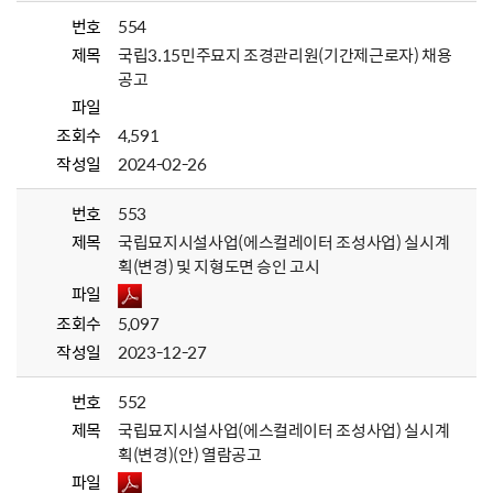
번호
554
제목
국립3.15민주묘지 조경관리원(기간제근로자) 채용
공고
파일
조회수
4,591
작성일
2024-02-26
번호
553
제목
국립묘지시설사업(에스컬레이터 조성사업) 실시계
획(변경) 및 지형도면 승인 고시
파일
조회수
5,097
작성일
2023-12-27
번호
552
제목
국립묘지시설사업(에스컬레이터 조성사업) 실시계
획(변경)(안) 열람공고
파일