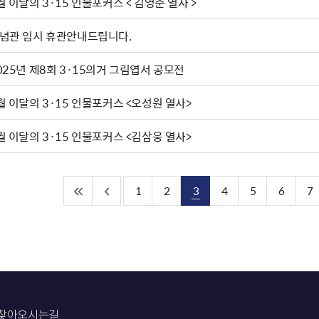
월 이달의 3·15 인물포커스 < 김영준 열사 >
념관 임시 휴관안내드립니다.
025년 제8회 3·15의거 그림엽서 공모전
월 이달의 3·15 인물포커스 <오성원 열사>
월 이달의 3·15 인물포커스 <김삼웅 열사>
1
2
3
4
5
6
7
찾아오시는길