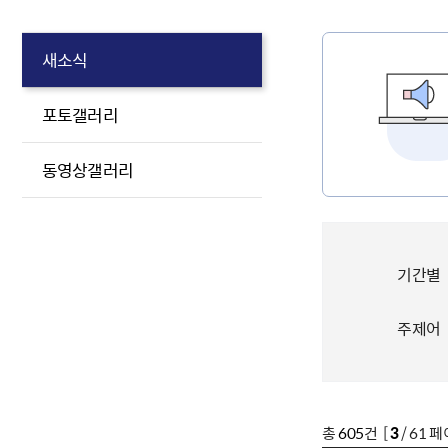
새소식
포토갤러리
동영상갤러리
기간별
주제어
총
605
건 [
3
/ 61 페