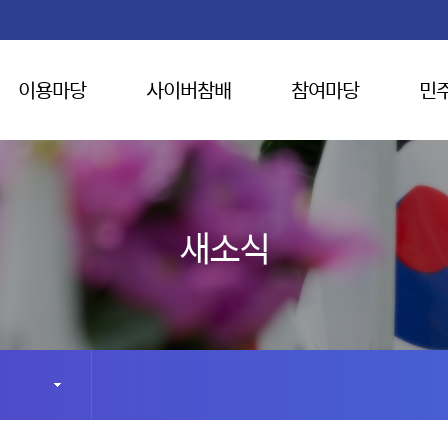
이용마당
사이버참배
참여마당
민
새소식