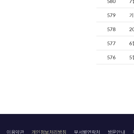
580
7
579
기
578
2
577
6
576
5
이용약관
개인정보처리방침
부서별연락처
방문안내