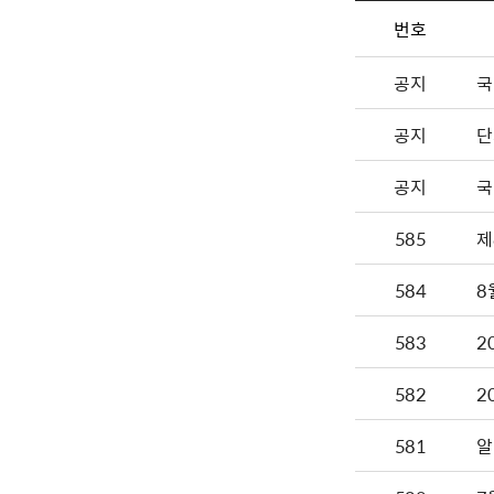
번호
공지
국
공지
단
공지
국
585
제
584
8
583
2
582
2
581
알