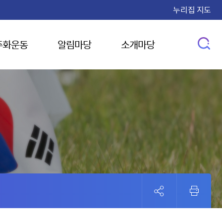
누리집 지도
주화운동
알림마당
소개마당