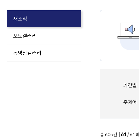
새소식
포토갤러리
동영상갤러리
기간별
주제어
총
605
건 [
61
/ 61 