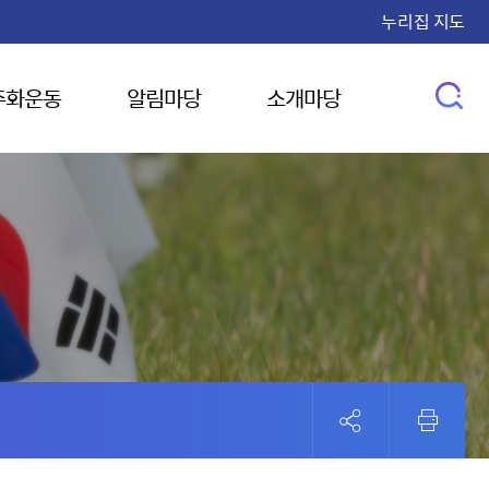
누리집 지도
주화운동
알림마당
소개마당