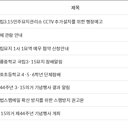
제목
립3.15민주묘지관리소 CCTV 추가설치를 위한 행정예고
체 관람 안내
립묘지 1사 1묘역 예우 협약 신청안내
룡중학교 국립3·15묘지 참배알림
호초등학교 4·5·6학년 단체참배
44주년 3·15의거 기념행사 결과 알림
법스팸메일 확산 방지를 위한 스팸방지 권고문
·15의거 제44주년 기념행사 개최