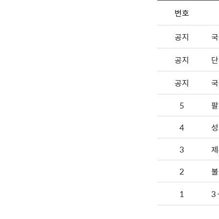
번호
공지
국
공지
단
공지
국
5
팔
4
성
3
제
2
불
1
3