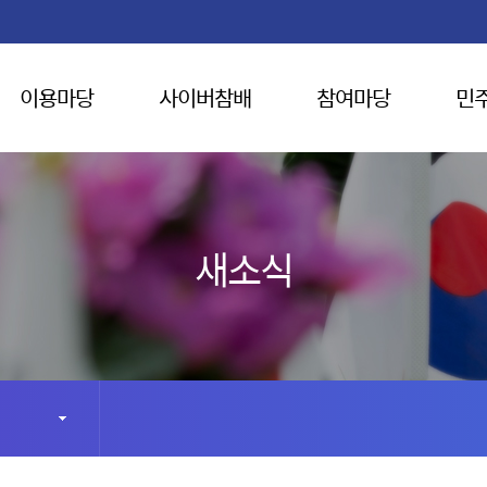
이용마당
사이버참배
참여마당
민
새소식