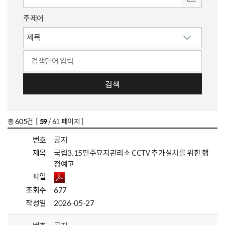
주제어
검색
총
605
건 [
59
/ 61 페이지 ]
번호
공지
제목
국립3.15민주묘지관리소 CCTV 추가설치를 위한 행
정예고
파일
조회수
677
작성일
2026-05-27