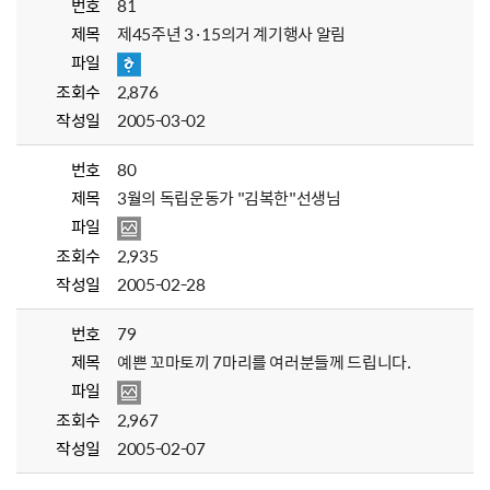
번호
81
제목
제45주년 3·15의거 계기행사 알림
파일
조회수
2,876
작성일
2005-03-02
번호
80
제목
3월의 독립운동가 "김복한"선생님
파일
조회수
2,935
작성일
2005-02-28
번호
79
제목
예쁜 꼬마토끼 7마리를 여러분들께 드립니다.
파일
조회수
2,967
작성일
2005-02-07