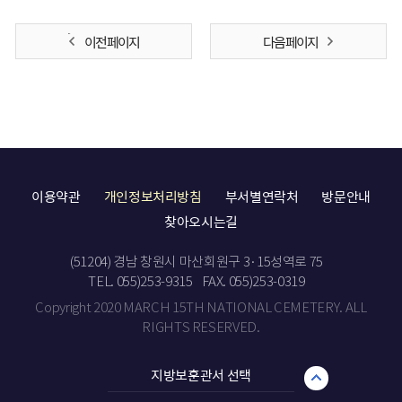
이전 페이지
다음 페이지
이용약관
개인정보처리방침
부서별연락처
방문안내
찾아오시는길
(51204) 경남 창원시 마산회원구 3·15성역로 75
TEL. 055)253-9315
FAX. 055)253-0319
Copyright 2020 MARCH 15TH NATIONAL CEMETERY. ALL
RIGHTS RESERVED.
지방보훈관서 선택