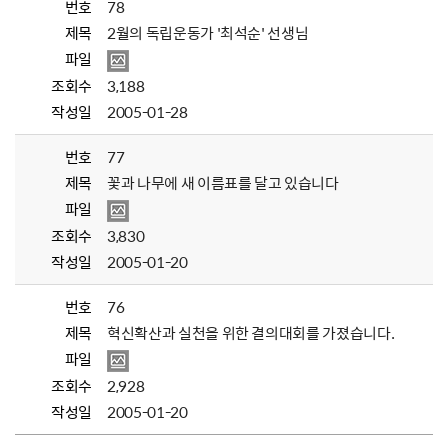
번호
78
제목
2월의 독립운동가 '최석순' 선생님
파일
조회수
3,188
작성일
2005-01-28
번호
77
제목
꽃과 나무에 새 이름표를 달고 있습니다
파일
조회수
3,830
작성일
2005-01-20
번호
76
제목
혁신확산과 실천을 위한 결의대회를 가졌습니다.
파일
조회수
2,928
작성일
2005-01-20