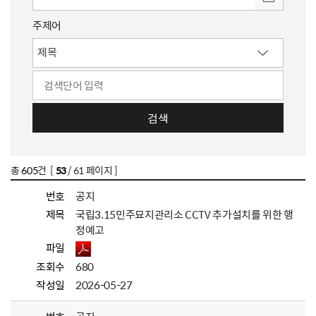
주제어
검색
총
605
건 [
53
/ 61 페이지 ]
번호
공지
제목
국립3.15민주묘지관리소 CCTV 추가설치를 위한 행
정예고
파일
조회수
680
작성일
2026-05-27