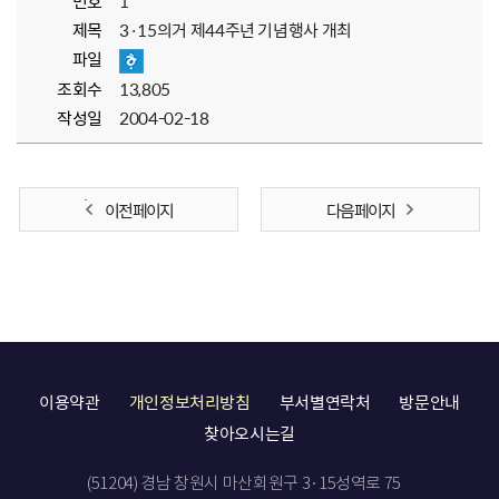
번호
1
제목
3·15의거 제44주년 기념행사 개최
파일
조회수
13,805
작성일
2004-02-18
이전 페이지
다음 페이지
이용약관
개인정보처리방침
부서별연락처
방문안내
찾아오시는길
(51204) 경남 창원시 마산회원구 3·15성역로 75