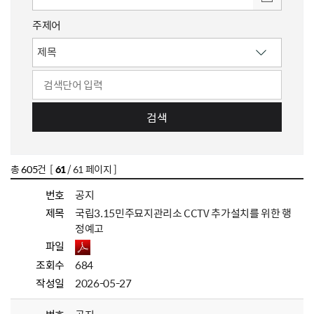
주제어
검색
총
605
건 [
61
/ 61 페이지 ]
번호
공지
제목
국립3.15민주묘지관리소 CCTV 추가설치를 위한 행
정예고
파일
조회수
684
작성일
2026-05-27