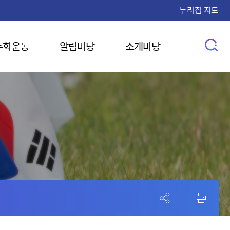
누리집 지도
주화운동
알림마당
소개마당