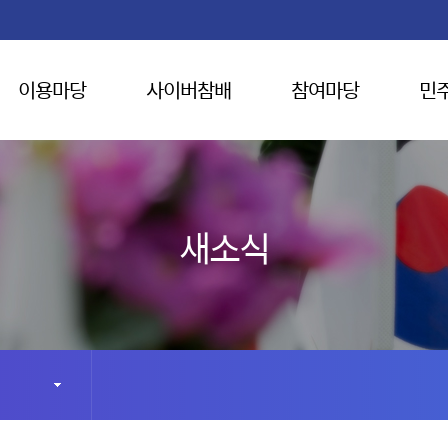
이용마당
사이버참배
참여마당
민
새소식