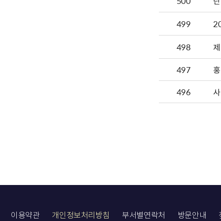
500
단
499
2
498
제
497
홍
496
사
이용약관
개인정보처리방침
부서별연락처
방문안내