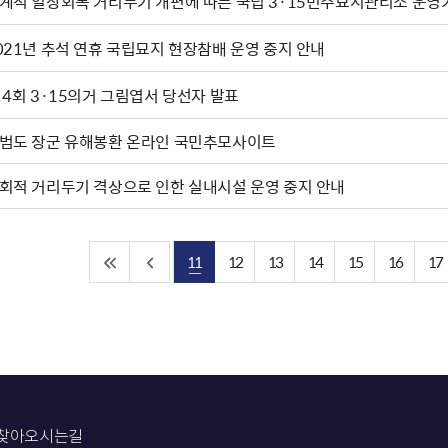
계적 일상회복 거리두기 개편에 따른 국립 3·15민주묘지관리소 운영
021년 추석 연휴 국립묘지 현장참배 운영 중지 안내
 4회 3·15의거 그림엽서 당선자 발표
범도 장군 유해봉환 온라인 국민추모사이트
회적 거리두기 격상으로 인한 실내시설 운영 중지 안내
11
12
13
14
15
16
17
찾아오시는길