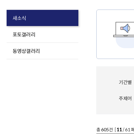
새소식
포토갤러리
동영상갤러리
기간별
주제어
총
605
건 [
11
/ 61 