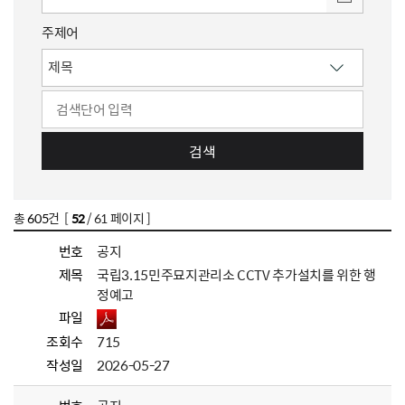
주제어
검색
총
605
건 [
52
/ 61 페이지 ]
번호
공지
제목
국립3.15민주묘지관리소 CCTV 추가설치를 위한 행
정예고
파일
조회수
715
작성일
2026-05-27