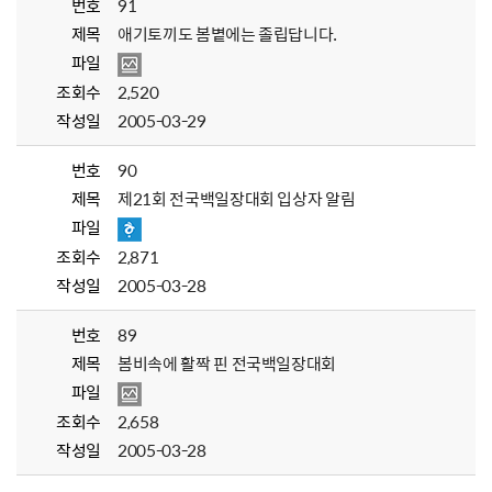
번호
91
제목
애기토끼도 봄볕에는 졸립답니다.
파일
조회수
2,520
작성일
2005-03-29
번호
90
제목
제21회 전국백일장대회 입상자 알림
파일
조회수
2,871
작성일
2005-03-28
번호
89
제목
봄비속에 활짝 핀 전국백일장대회
파일
조회수
2,658
작성일
2005-03-28