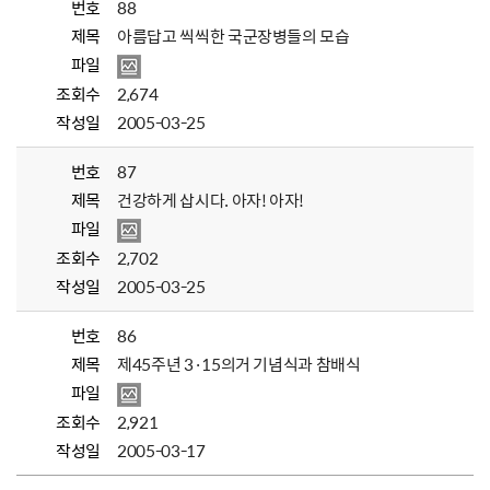
번호
88
제목
아름답고 씩씩한 국군장병들의 모습
파일
조회수
2,674
작성일
2005-03-25
번호
87
제목
건강하게 삽시다. 아자! 아자!
파일
조회수
2,702
작성일
2005-03-25
번호
86
제목
제45주년 3·15의거 기념식과 참배식
파일
조회수
2,921
작성일
2005-03-17