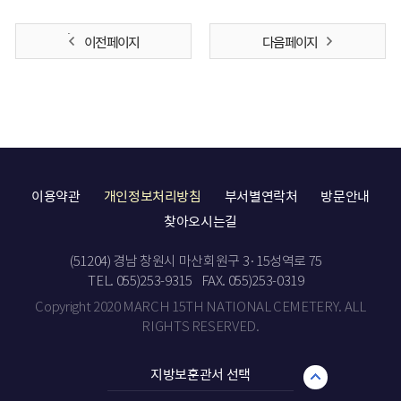
이전 페이지
다음 페이지
이용약관
개인정보처리방침
부서별연락처
방문안내
찾아오시는길
(51204) 경남 창원시 마산회원구 3·15성역로 75
TEL. 055)253-9315
FAX. 055)253-0319
Copyright 2020 MARCH 15TH NATIONAL CEMETERY. ALL
RIGHTS RESERVED.
지방보훈관서 선택