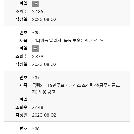
파일
조회수
2,435
작성일
2023-08-09
번호
538
제목
무더위를 날리자! 목요 보훈문화관으로~
파일
조회수
2,379
작성일
2023-08-09
번호
537
제목
국립3˙15민주묘지관리소 조경팀장(공무직근로
자) 채용 공고
파일
조회수
2,448
작성일
2023-08-02
번호
536