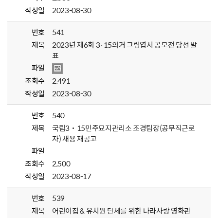
작성일
2023-08-30
번호
541
제목
2023년 제6회 3·15의거 그림엽서 공모전 당선 발
표
파일
조회수
2,491
작성일
2023-08-30
번호
540
제목
국립3˙15민주묘지관리소 조경팀장(공무직근로
자) 채용 재공고
파일
조회수
2,500
작성일
2023-08-17
번호
539
제목
어린이집 & 유치원 단체를 위한 나라사랑 영화관