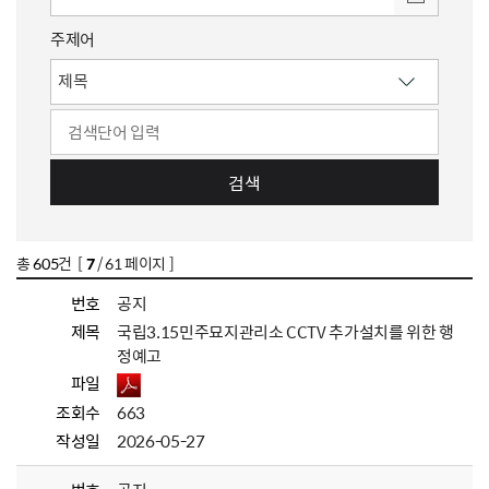
주제어
검색
총
605
건 [
7
/ 61 페이지 ]
번호
공지
제목
국립3.15민주묘지관리소 CCTV 추가설치를 위한 행
정예고
파일
조회수
663
작성일
2026-05-27