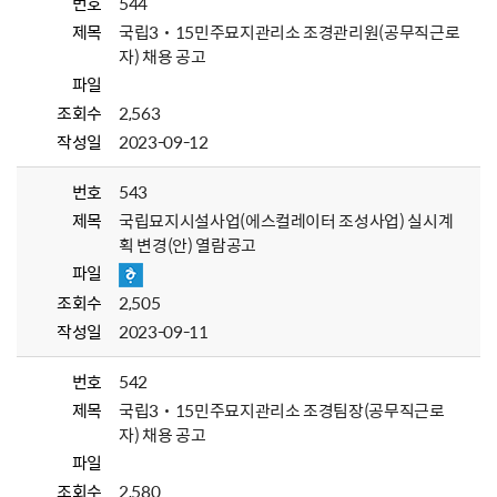
번호
544
제목
국립3˙15민주묘지관리소 조경관리원(공무직근로
자) 채용 공고
파일
조회수
2,563
작성일
2023-09-12
번호
543
제목
국립묘지시설사업(에스컬레이터 조성사업) 실시계
획 변경(안) 열람공고
파일
조회수
2,505
작성일
2023-09-11
번호
542
제목
국립3˙15민주묘지관리소 조경팀장(공무직근로
자) 채용 공고
파일
조회수
2,580