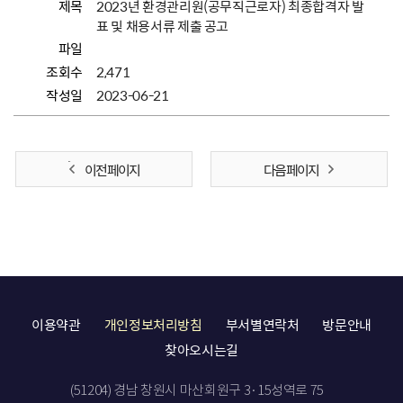
제목
2023년 환경관리원(공무직근로자) 최종합격자 발
표 및 채용서류 제출 공고
파일
조회수
2,471
작성일
2023-06-21
이전 페이지
다음 페이지
이용약관
개인정보처리방침
부서별연락처
방문안내
찾아오시는길
(51204) 경남 창원시 마산회원구 3·15성역로 75