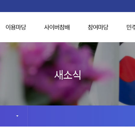
이용마당
사이버참배
참여마당
민
새소식