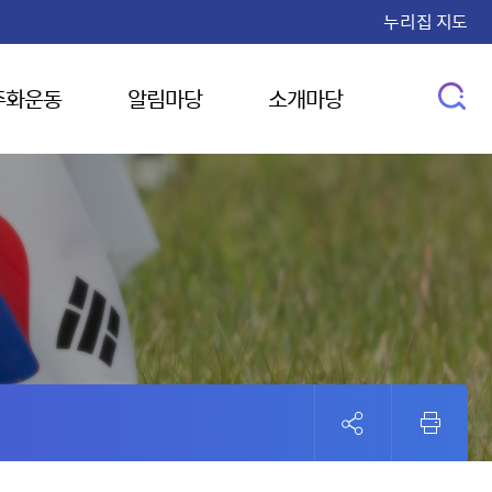
누리집 지도
주화운동
알림마당
소개마당