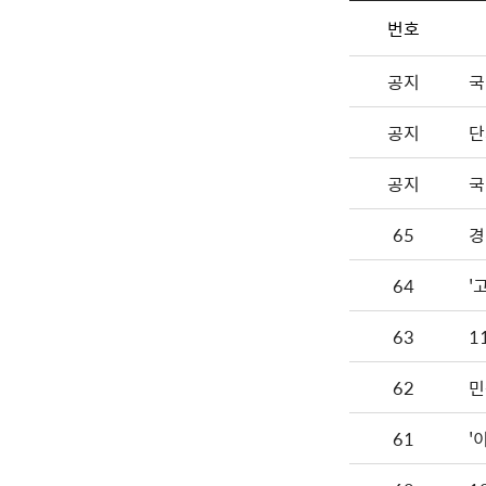
번호
공지
국
공지
단
공지
국
65
경
64
'
63
1
62
민
61
'