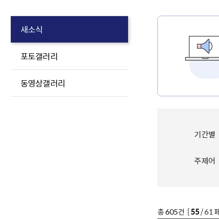
새소식
포토갤러리
동영상갤러리
기간별
주제어
총
605
건 [
55
/ 61 