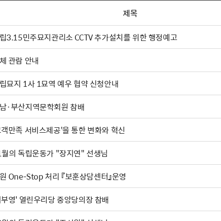
제목
립3.15민주묘지관리소 CCTV 추가설치를 위한 행정예고
체 관람 안내
립묘지 1사 1묘역 예우 협약 신청안내
남·부산지역문학회원 참배
고객만족 서비스제공'을 통한 변화와 혁신
1월의 독립운동가 "장지연" 선생님
원 One-Stop 처리 『보훈상담센터』운영
이부영' 열린우리당 중앙당의장 참배