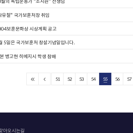
0월의 독립운동가 "조시원" 선생님
박유철" 국가보훈처장 취임
004보훈문화상 시상계획 공고
월 5일은 국가보훈처 창설기념일입니다.
본 병고현 히메지시 학생 참배
51
52
53
54
55
56
57
찾아오시는길