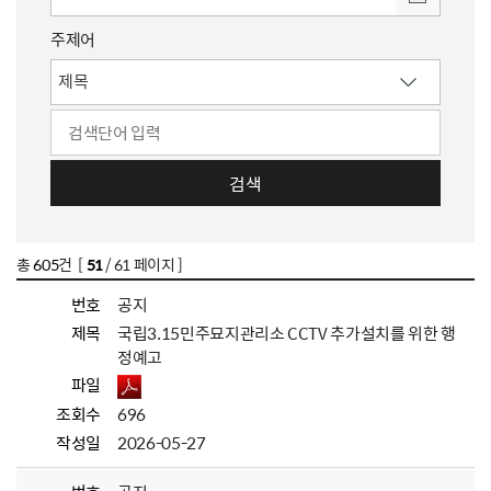
주제어
검색
총
605
건 [
51
/ 61 페이지 ]
번호
공지
제목
국립3.15민주묘지관리소 CCTV 추가설치를 위한 행
정예고
파일
조회수
696
작성일
2026-05-27