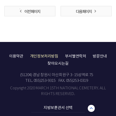
이전 페이지
다음 페이지
이용약관
개인정보처리방침
부서별연락처
방문안내
찾아오시는길
(51204) 경남 창원시 마산회원구 3·15성역로 75
TEL. 055)253-9315
FAX. 055)253-0319
Copyright 2020 MARCH 15TH NATIONAL CEMETERY. ALL
RIGHTS RESERVED.
지방보훈관서 선택