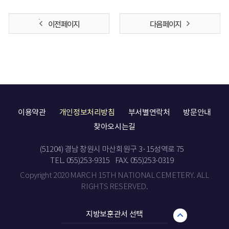
이전 페이지
다음 페이지
이용약관
개인정보처리방침
부서별연락처
방문안내
찾아오시는길
(51204) 경남 창원시 마산회원구 3·15성역로 75
TEL. 055)253-9315
FAX. 055)253-0319
Copyright 2020 MARCH 15TH NATIONAL CEMETERY. ALL
RIGHTS RESERVED.
지방보훈관서 선택