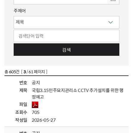
주제어
검색
총
605
건 [
3
/ 61 페이지 ]
번호
공지
제목
국립3.15민주묘지관리소 CCTV 추가설치를 위한 행
정예고
파일
조회수
705
작성일
2026-05-27