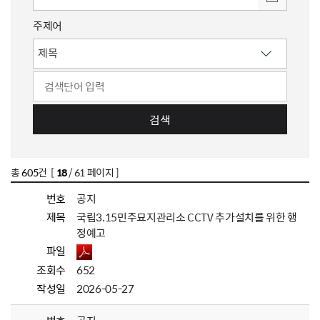
주제어
검색
총
605
건 [
18
/ 61 페이지 ]
번호
공지
제목
국립3.15민주묘지관리소 CCTV 추가설치를 위한 행
정예고
파일
조회수
652
작성일
2026-05-27