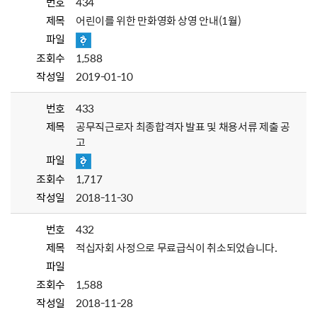
번호
434
제목
어린이를 위한 만화영화 상영 안내(1월)
파일
조회수
1,588
작성일
2019-01-10
번호
433
제목
공무직근로자 최종합격자 발표 및 채용서류 제출 공
고
파일
조회수
1,717
작성일
2018-11-30
번호
432
제목
적십자회 사정으로 무료급식이 취소되었습니다.
파일
조회수
1,588
작성일
2018-11-28