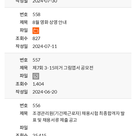
작성일
2024-07-30
번호
558
제목
8월 영화 상영 안내
파일
조회수
827
작성일
2024-07-11
번호
557
제목
제7회 3·15의거 그림엽서 공모전
파일
조회수
1,404
작성일
2024-06-20
번호
556
제목
조경관리원(기간제근로자) 채용시험 최종합격자 발
표 및 채용서류 제출 공고
파일
조회수
25,415