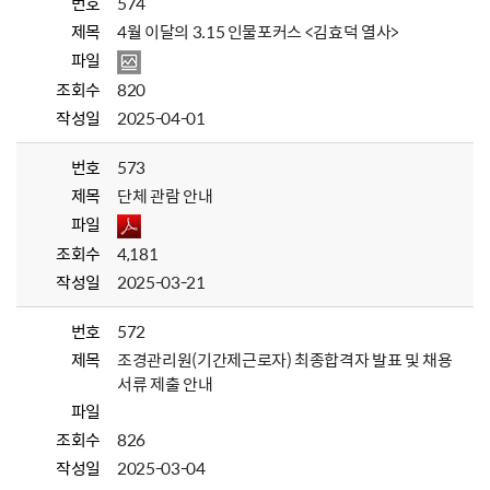
번호
574
제목
4월 이달의 3.15 인물포커스 <김효덕 열사>
파일
조회수
820
작성일
2025-04-01
번호
573
제목
단체 관람 안내
파일
조회수
4,181
작성일
2025-03-21
번호
572
제목
조경관리원(기간제근로자) 최종합격자 발표 및 채용
서류 제출 안내
파일
조회수
826
작성일
2025-03-04