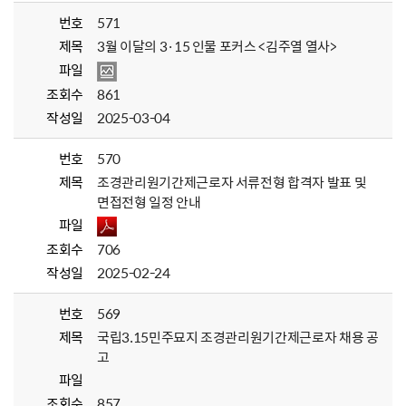
번호
571
제목
3월 이달의 3·15 인물 포커스 <김주열 열사>
파일
조회수
861
작성일
2025-03-04
번호
570
제목
조경관리원기간제근로자 서류전형 합격자 발표 및
면접전형 일정 안내
파일
조회수
706
작성일
2025-02-24
번호
569
제목
국립3.15민주묘지 조경관리원기간제근로자 채용 공
고
파일
조회수
857