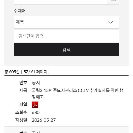
주제어
검색
총
605
건 [
57
/ 61 페이지 ]
번호
공지
제목
국립3.15민주묘지관리소 CCTV 추가설치를 위한 행
정예고
파일
조회수
680
작성일
2026-05-27