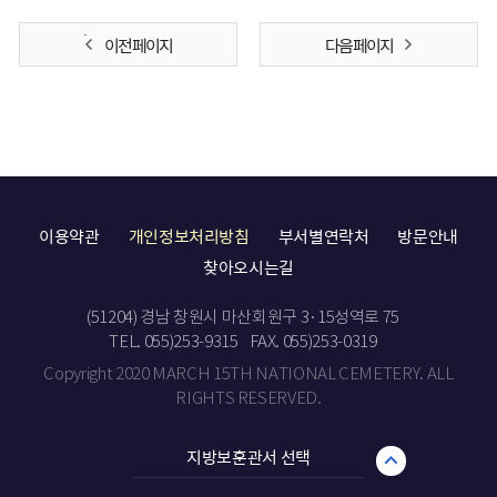
이전 페이지
다음 페이지
이용약관
개인정보처리방침
부서별연락처
방문안내
찾아오시는길
(51204) 경남 창원시 마산회원구 3·15성역로 75
TEL. 055)253-9315
FAX. 055)253-0319
Copyright 2020 MARCH 15TH NATIONAL CEMETERY. ALL
RIGHTS RESERVED.
지방보훈관서 선택