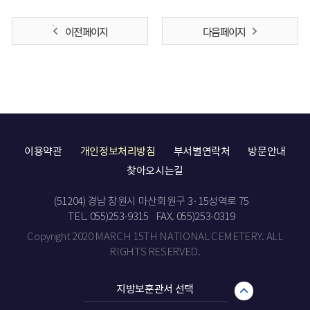
이전 페이지
다음 페이지
이용약관
개인정보처리방침
부서별연락처
방문안내
찾아오시는길
(51204) 경남 창원시 마산회원구 3·15성역로 75
TEL. 055)253-9315
FAX. 055)253-0319
Copyright 2020 MARCH 15TH NATIONAL CEMETERY. ALL
RIGHTS RESERVED.
지방보훈관서 선택