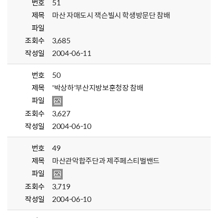
번호
51
제목
마산 자매도시 잭슨빌시 학생방문단 참배
파일
조회수
3,685
작성일
2004-06-11
번호
50
제목
'박상하'부산지방보훈청장 참배
파일
조회수
3,627
작성일
2004-06-10
번호
49
제목
마산관악합주단과 제주페스티벌밴드
파일
조회수
3,719
작성일
2004-06-10