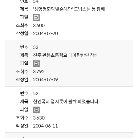
번호
54
제목
'생명평화탁발순례단' 도법스님 등 참배
파일
조회수
3,600
작성일
2004-07-20
번호
53
제목
진주 관봉초등학교 테마탐방단 참배
파일
조회수
3,792
작성일
2004-07-09
번호
52
제목
천인국과 접시꽃이 활짝 피었습니다.
파일
조회수
3,630
작성일
2004-06-11