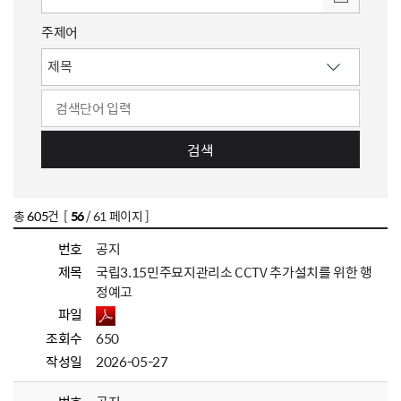
주제어
검색
총
605
건 [
56
/ 61 페이지 ]
번호
공지
제목
국립3.15민주묘지관리소 CCTV 추가설치를 위한 행
정예고
파일
조회수
650
작성일
2026-05-27