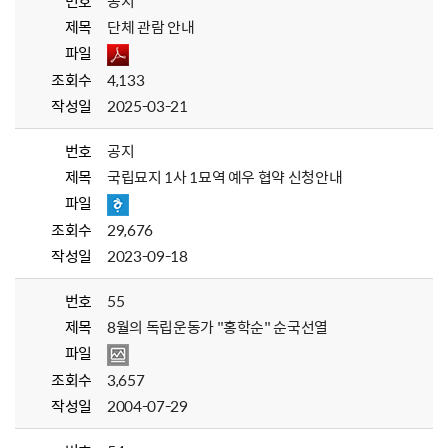
번호
공지
제목
단체 관람 안내
파일
조회수
4,133
작성일
2025-03-21
번호
공지
제목
국립묘지 1사 1묘역 예우 협약 신청안내
파일
조회수
29,676
작성일
2023-09-18
번호
55
제목
8월의 독립운동가 "홍학순" 순국선열
파일
조회수
3,657
작성일
2004-07-29