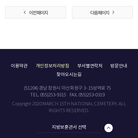
이전 페이지
다음 페이지
이용약관
개인정보처리방침
부서별연락처
방문안내
찾아오시는길
(51204) 경남 창원시 마산회원구 3·15성역로 75
TEL. 055)253-9315
FAX. 055)253-0319
Copyright 2020 MARCH 15TH NATIONAL CEMETERY. ALL
RIGHTS RESERVED.
지방보훈관서 선택