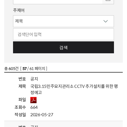
주제어
검색
총
605
건 [
57
/ 61 페이지 ]
번호
공지
제목
국립3.15민주묘지관리소 CCTV 추가설치를 위한 행
정예고
파일
조회수
664
작성일
2026-05-27