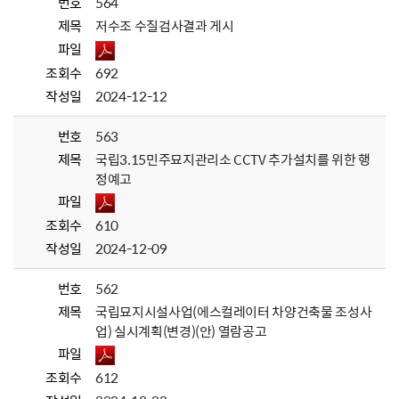
번호
564
제목
저수조 수질검사결과 게시
파일
조회수
692
작성일
2024-12-12
번호
563
제목
국립3.15민주묘지관리소 CCTV 추가설치를 위한 행
정예고
파일
조회수
610
작성일
2024-12-09
번호
562
제목
국립묘지시설사업(에스컬레이터 차양건축물 조성사
업) 실시계획(변경)(안) 열람공고
파일
조회수
612