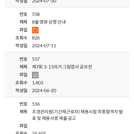
작성일
2024-07-30
번호
558
제목
8월 영화 상영 안내
파일
조회수
826
작성일
2024-07-11
번호
557
제목
제7회 3·15의거 그림엽서 공모전
파일
조회수
1,403
작성일
2024-06-20
번호
556
제목
조경관리원(기간제근로자) 채용시험 최종합격자 발
표 및 채용서류 제출 공고
파일
조회수
25,407