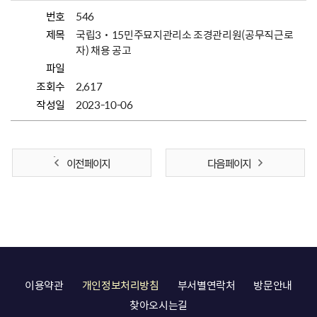
번호
546
제목
국립3˙15민주묘지관리소 조경관리원(공무직근로
자) 채용 공고
파일
조회수
2,617
작성일
2023-10-06
이전 페이지
다음 페이지
이용약관
개인정보처리방침
부서별연락처
방문안내
찾아오시는길