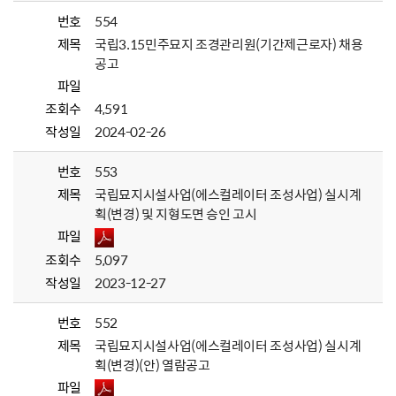
번호
554
제목
국립3.15민주묘지 조경관리원(기간제근로자) 채용
공고
파일
조회수
4,591
작성일
2024-02-26
번호
553
제목
국립묘지시설사업(에스컬레이터 조성사업) 실시계
획(변경) 및 지형도면 승인 고시
파일
조회수
5,097
작성일
2023-12-27
번호
552
제목
국립묘지시설사업(에스컬레이터 조성사업) 실시계
획(변경)(안) 열람공고
파일