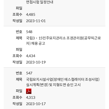
면접시험 일정안내
파일
조회수
4,485
작성일
2023-11-01
번호
548
제목
국립3˙15민주묘지관리소 조경관리원(공무직근로
자) 채용 공고
파일
조회수
4,434
작성일
2023-10-19
번호
547
제목
국립묘지시설사업(장애인 에스컬레이터 조성사업)
실시계획(변경) 및 지형도면 승인 고시
파일
조회수
4,313
작성일
2023-10-17