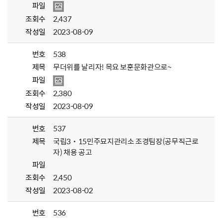
파일
조회수
2,437
작성일
2023-08-09
번호
538
제목
무더위를 날리자! 목요 보훈문화관으로~
파일
조회수
2,380
작성일
2023-08-09
번호
537
제목
국립3˙15민주묘지관리소 조경팀장(공무직근로
자) 채용 공고
파일
조회수
2,450
작성일
2023-08-02
번호
536