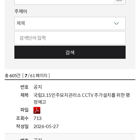
주제어
검색
총
605
건 [
7
/ 61 페이지 ]
번호
공지
제목
국립3.15민주묘지관리소 CCTV 추가설치를 위한 행
정예고
파일
조회수
713
작성일
2026-05-27