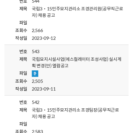
번호
544
제목
국립3˙15민주묘지관리소 조경관리원(공무직근로
자) 채용 공고
파일
조회수
2,566
작성일
2023-09-12
번호
543
제목
국립묘지시설사업(에스컬레이터 조성사업) 실시계
획 변경(안) 열람공고
파일
조회수
2,505
작성일
2023-09-11
번호
542
제목
국립3˙15민주묘지관리소 조경팀장(공무직근로
자) 채용 공고
파일
조회수
2,583