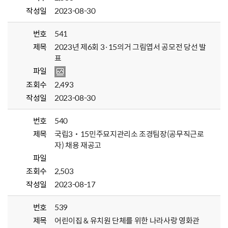
작성일
2023-08-30
번호
541
제목
2023년 제6회 3·15의거 그림엽서 공모전 당선 발
표
파일
조회수
2,493
작성일
2023-08-30
번호
540
제목
국립3˙15민주묘지관리소 조경팀장(공무직근로
자) 채용 재공고
파일
조회수
2,503
작성일
2023-08-17
번호
539
제목
어린이집 & 유치원 단체를 위한 나라사랑 영화관