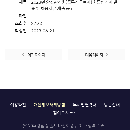
제목
2023년 환경관리원(공무직근로자) 최종합격자 발
표 및 채용서류 제출 공고
파일
조회수
2,473
작성일
2023-06-21
이전 페이지
다음 페이지
이용약관
개인정보처리방침
부서별연락처
방문안내
찾아오시는길
(51204) 경남 창원시 마산회원구 3·15성역로 75