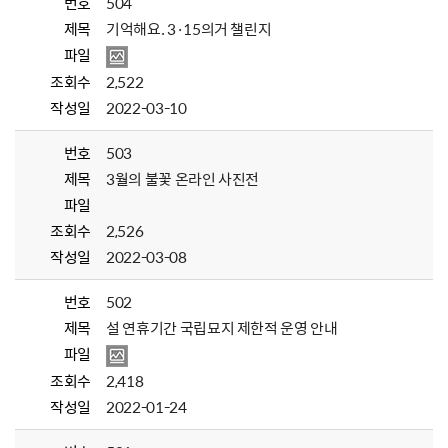
번호
504
제목
기억해요. 3·15의거 챌린지
파일
조회수
2,522
작성일
2022-03-10
번호
503
제목
3월의 불꽃 온라인 사진전
파일
조회수
2,526
작성일
2022-03-08
번호
502
제목
설 연휴기간 국립묘지 제한적 운영 안내
파일
조회수
2,418
작성일
2022-01-24