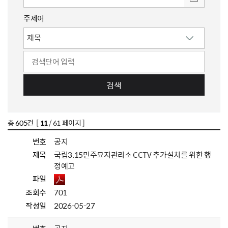
주제어
검색
총
605
건 [
11
/ 61 페이지 ]
번호
공지
제목
국립3.15민주묘지관리소 CCTV 추가설치를 위한 행
정예고
파일
조회수
701
작성일
2026-05-27