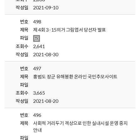
작성일
2021-09-10
번호
498
제목
제 4회 3·15의거 그림엽서 당선자 발표
파일
조회수
2,641
작성일
2021-08-30
번호
497
제목
홍범도 장군 유해봉환 온라인 국민추모사이트
파일
조회수
3,665
작성일
2021-08-20
번호
496
제목
사회적 거리두기 격상으로 인한 실내시설 운영 중지
안내
파일