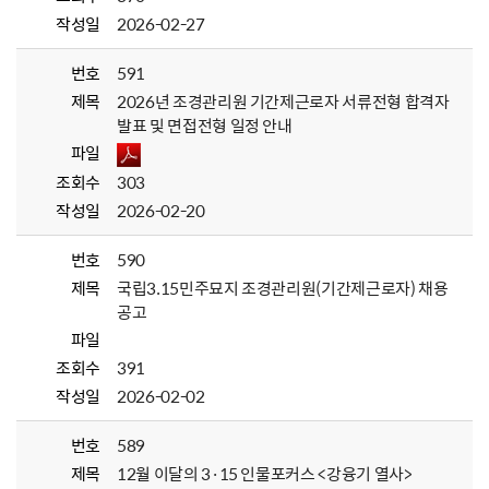
작성일
2026-02-27
번호
591
제목
2026년 조경관리원 기간제근로자 서류전형 합격자
발표 및 면접전형 일정 안내
파일
조회수
303
작성일
2026-02-20
번호
590
제목
국립3.15민주묘지 조경관리원(기간제근로자) 채용
공고
파일
조회수
391
작성일
2026-02-02
번호
589
제목
12월 이달의 3·15 인물포커스 <강융기 열사>