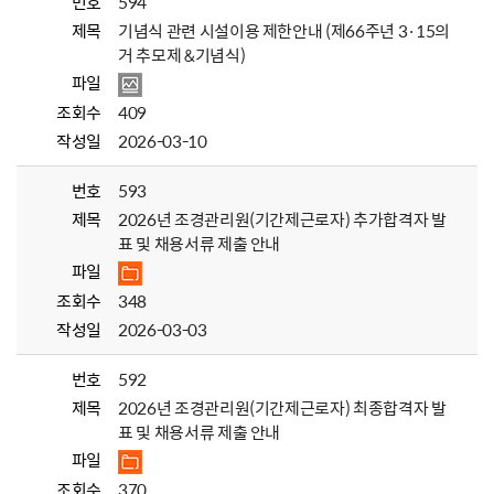
번호
594
제목
기념식 관련 시설이용 제한안내 (제66주년 3·15의
거 추모제 &기념식)
파일
조회수
409
작성일
2026-03-10
번호
593
제목
2026년 조경관리원(기간제근로자) 추가합격자 발
표 및 채용서류 제출 안내
파일
조회수
348
작성일
2026-03-03
번호
592
제목
2026년 조경관리원(기간제근로자) 최종합격자 발
표 및 채용서류 제출 안내
파일
조회수
370