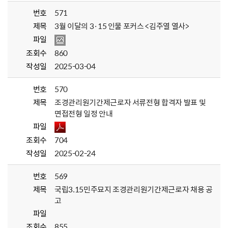
번호
571
제목
3월 이달의 3·15 인물 포커스 <김주열 열사>
파일
조회수
860
작성일
2025-03-04
번호
570
제목
조경관리원기간제근로자 서류전형 합격자 발표 및
면접전형 일정 안내
파일
조회수
704
작성일
2025-02-24
번호
569
제목
국립3.15민주묘지 조경관리원기간제근로자 채용 공
고
파일
조회수
855