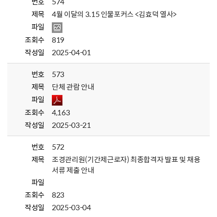
번호
574
제목
4월 이달의 3.15 인물포커스 <김효덕 열사>
파일
조회수
819
작성일
2025-04-01
번호
573
제목
단체 관람 안내
파일
조회수
4,163
작성일
2025-03-21
번호
572
제목
조경관리원(기간제근로자) 최종합격자 발표 및 채용
서류 제출 안내
파일
조회수
823
작성일
2025-03-04