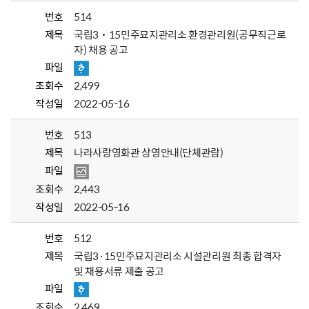
번호
514
제목
국립3˙15민주묘지관리소 환경관리원(공무직근로
자) 채용 공고
파일
조회수
2,499
작성일
2022-05-16
번호
513
제목
나라사랑영화관 상영안내(단체관람)
파일
조회수
2,443
작성일
2022-05-16
번호
512
제목
국립3·15민주묘지관리소 시설관리원 최종 합격자
및 채용서류 제출 공고
파일
조회수
2,469