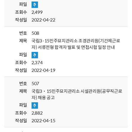
파일
조회수
2,499
작성일
2022-04-22
번호
508
제목
국립3·15민주묘지관리소 조경관리원(기간제근로
자) 서류전형 합격자 발표 및 면접시험 일정 안내
파일
조회수
2,374
작성일
2022-04-19
번호
507
제목
국립3˙15민주묘지관리소 시설관리원(공무직근로
자) 채용 공고
파일
조회수
2,882
작성일
2022-04-15