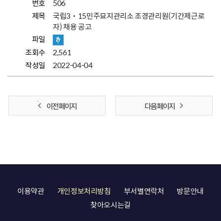
번호
506
제목
국립3˙15민주묘지관리소 조경관리원(기간제근로
자) 채용 공고
파일
조회수
2,561
작성일
2022-04-04
이전 페이지
다음 페이지
이용약관
개인정보처리방침
부서별연락처
방문안내
찾아오시는길