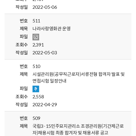
작성일
2022-05-06
번호
511
제목
나라사랑영화관 운영
파일
조회수
2,391
작성일
2022-05-03
번호
510
제목
시설관리원(공무직근로자)서류전형 합격자 발표 및
면접시험 일정안내
파일
조회수
2,558
작성일
2022-04-29
번호
509
제목
국립3·15민주묘지관리소 조경관리원(기간제근로
자)채용시험 최종 합겨자 및 채용서류 공고