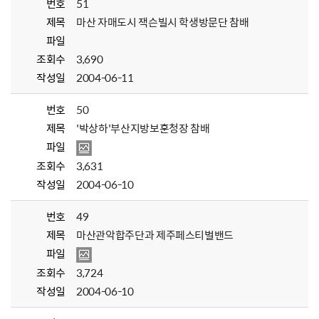
번호
51
제목
마산 자매도시 잭슨빌시 학생방문단 참배
파일
조회수
3,690
작성일
2004-06-11
번호
50
제목
'박상하'부산지방보훈청장 참배
파일
조회수
3,631
작성일
2004-06-10
번호
49
제목
마산관악합주단과 제주페스티벌밴드
파일
조회수
3,724
작성일
2004-06-10