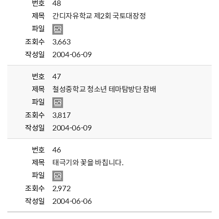
번호
48
제목
간디자유학교 제2회 국토대장정
파일
조회수
3,663
작성일
2004-06-09
번호
47
제목
철성중학교 청소년 테마탐방단 참배
파일
조회수
3,817
작성일
2004-06-09
번호
46
제목
태극기와 꽃을 바칩니다.
파일
조회수
2,972
작성일
2004-06-06