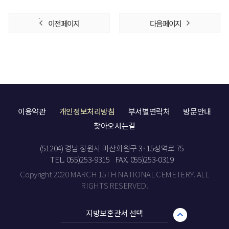
이전 페이지
다음 페이지
이용약관
개인정보처리방침
부서별연락처
방문안내
찾아오시는길
(51204) 경남 창원시 마산회원구 3·15성역로 75
TEL. 055)253-9315
FAX. 055)253-0319
Copyright 2020 MARCH 15TH NATIONAL CEMETERY. ALL
RIGHTS RESERVED.
지방보훈관서 선택