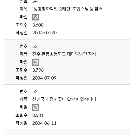
번호
54
제목
'생명평화탁발순례단' 도법스님 등 참배
파일
조회수
3,608
작성일
2004-07-20
번호
53
제목
진주 관봉초등학교 테마탐방단 참배
파일
조회수
3,796
작성일
2004-07-09
번호
52
제목
천인국과 접시꽃이 활짝 피었습니다.
파일
조회수
3,631
작성일
2004-06-11