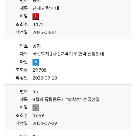
번호
공지
제목
단체 관람 안내
파일
조회수
4,171
작성일
2025-03-21
번호
공지
제목
국립묘지 1사 1묘역 예우 협약 신청안내
파일
조회수
29,708
작성일
2023-09-18
번호
55
제목
8월의 독립운동가 "홍학순" 순국선열
파일
조회수
3,669
작성일
2004-07-29