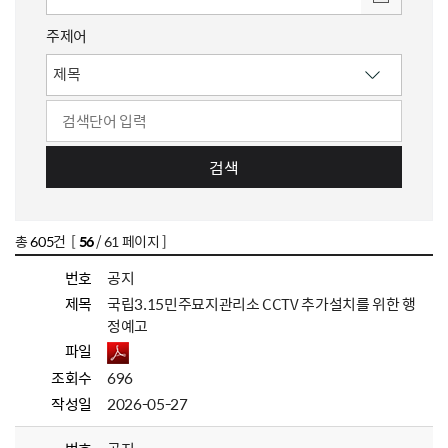
주제어
검색
총
605
건 [
56
/ 61 페이지 ]
번호
공지
제목
국립3.15민주묘지관리소 CCTV 추가설치를 위한 행
정예고
파일
조회수
696
작성일
2026-05-27