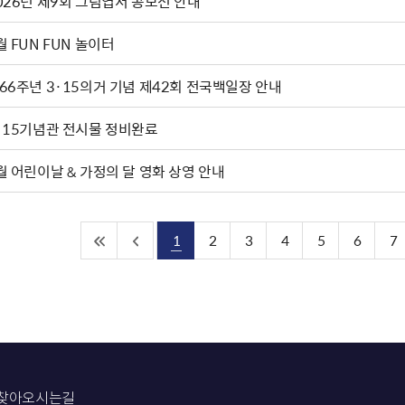
2026년 제9회 그림엽서 공모전 안내
월 FUN FUN 놀이터
66주년 3·15의거 기념 제42회 전국백일장 안내
·15기념관 전시물 정비완료
월 어린이날 & 가정의 달 영화 상영 안내
1
2
3
4
5
6
7
찾아오시는길