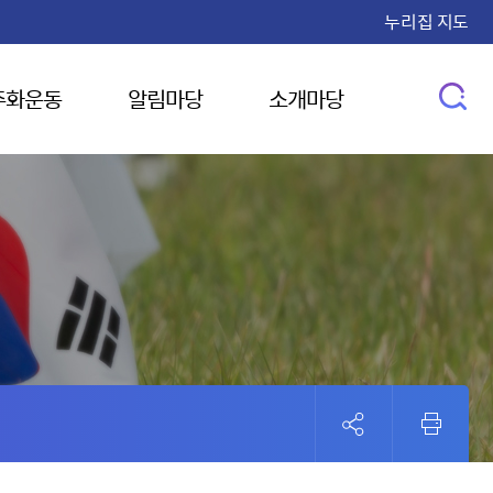
누리집 지도
주화운동
알림마당
소개마당