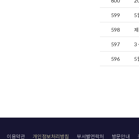
600
599
5
598
제
597
3
596
5
이용약관
개인정보처리방침
부서별연락처
방문안내