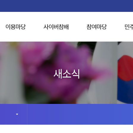
이용마당
사이버참배
참여마당
민
새소식