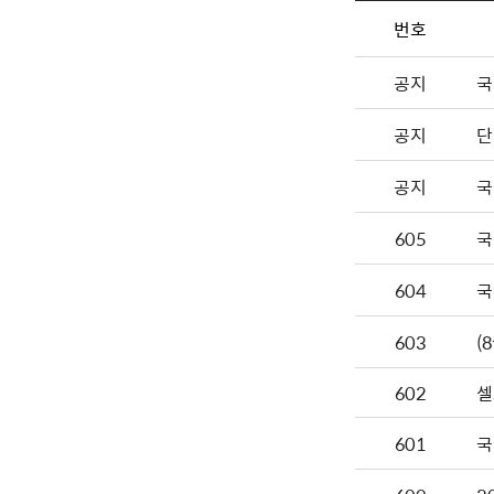
번호
공지
국
공지
단
공지
국
605
국
604
국
603
602
셀
601
국