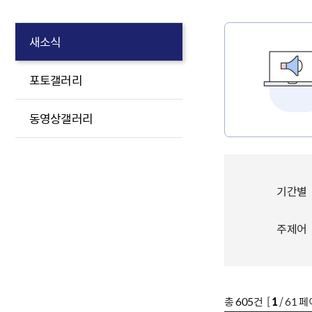
새소식
포토갤러리
동영상갤러리
기간별
주제어
총
605
건 [
1
/ 61 페