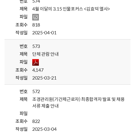
번호
574
제목
4월 이달의 3.15 인물포커스 <김효덕 열사>
파일
조회수
818
작성일
2025-04-01
번호
573
제목
단체 관람 안내
파일
조회수
4,147
작성일
2025-03-21
번호
572
제목
조경관리원(기간제근로자) 최종합격자 발표 및 채용
서류 제출 안내
파일
조회수
822
작성일
2025-03-04