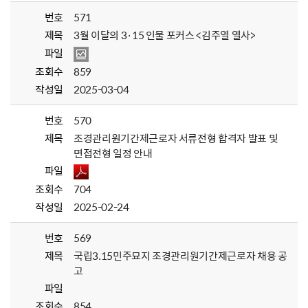
번호
571
제목
3월 이달의 3·15 인물 포커스 <김주열 열사>
파일
조회수
859
작성일
2025-03-04
번호
570
제목
조경관리원기간제근로자 서류전형 합격자 발표 및
면접전형 일정 안내
파일
조회수
704
작성일
2025-02-24
번호
569
제목
국립3.15민주묘지 조경관리원기간제근로자 채용 공
고
파일
조회수
854