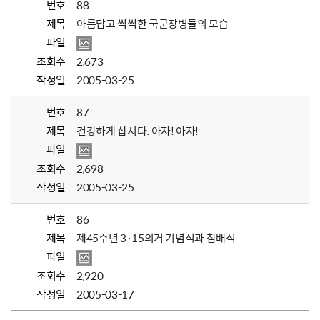
번호
88
제목
아름답고 씩씩한 국군장병들의 모습
파일
조회수
2,673
작성일
2005-03-25
번호
87
제목
건강하게 삽시다. 아자! 아자!
파일
조회수
2,698
작성일
2005-03-25
번호
86
제목
제45주년 3·15의거 기념식과 참배식
파일
조회수
2,920
작성일
2005-03-17