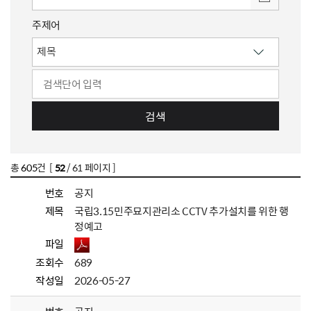
주제어
검색
총
605
건 [
52
/ 61 페이지 ]
번호
공지
제목
국립3.15민주묘지관리소 CCTV 추가설치를 위한 행
정예고
파일
조회수
689
작성일
2026-05-27