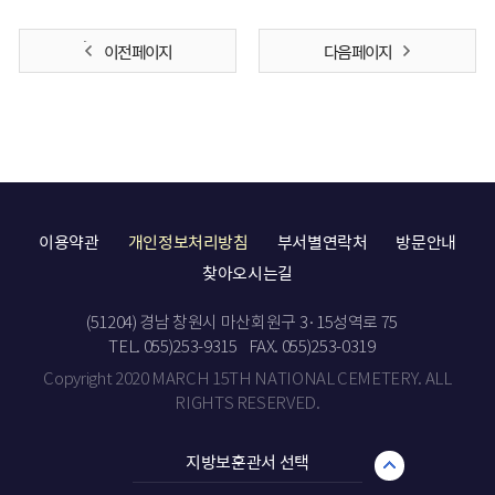
이전 페이지
다음 페이지
이용약관
개인정보처리방침
부서별연락처
방문안내
찾아오시는길
(51204) 경남 창원시 마산회원구 3·15성역로 75
TEL. 055)253-9315
FAX. 055)253-0319
Copyright 2020 MARCH 15TH NATIONAL CEMETERY. ALL
RIGHTS RESERVED.
지방보훈관서 선택