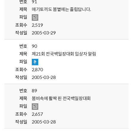
번호
91
제목
애기토끼도 봄볕에는 졸립답니다.
파일
조회수
2,519
작성일
2005-03-29
번호
90
제목
제21회 전국백일장대회 입상자 알림
파일
조회수
2,870
작성일
2005-03-28
번호
89
제목
봄비속에 활짝 핀 전국백일장대회
파일
조회수
2,657
작성일
2005-03-28